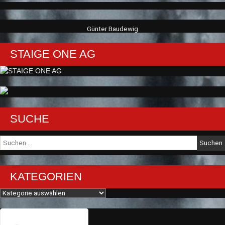
Günter Baudewig
STAIGE ONE AG
SUCHE
Suche
nach:
KATEGORIEN
Kategorien