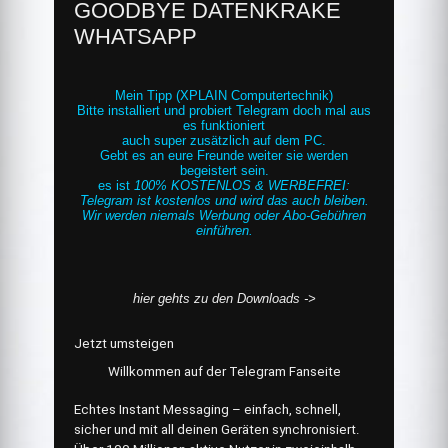
GOODBYE DATENKRAKE
WHATSAPP
Mein Tipp (
XPLAIN Computertechnik
)
Bitte installiert und probiert Telegram doch mal aus
es funktioniert
auch super zusätzlich auf dem PC.
Gebt es an eure Freunde weiter sie werden
begeistert sein.
es ist
100% KOSTENLOS & WERBEFREI:
Telegram ist kostenlos und wird das auch bleiben.
Wir werden niemals Werbung oder Abo-Gebühren
einführen.
hier gehts zu den Downloads ->
Jetzt umsteigen
Willkommen auf der Telegram Fanseite
Echtes Instant Messaging – einfach, schnell,
sicher und mit all deinen Geräten synchronisiert.