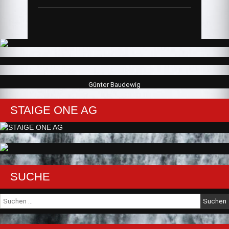
Günter Baudewig
STAIGE ONE AG
SUCHE
Suche
nach: