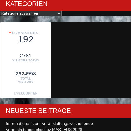
KATEGORIEN
Kategorien
LIVE VISITORS
192
2781
VISITORS TODAY
2624598
TOTAL
VISITORS
NEUESTE BEITRÄGE
Informationen zum Veranstaltungswochenende
Veranstaltungspolos dsv MASTERS 2026