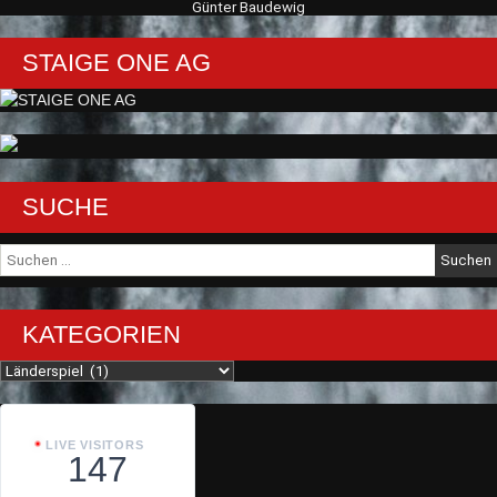
Günter Baudewig
STAIGE ONE AG
SUCHE
Suche
nach:
KATEGORIEN
Kategorien
LIVE VISITORS
147