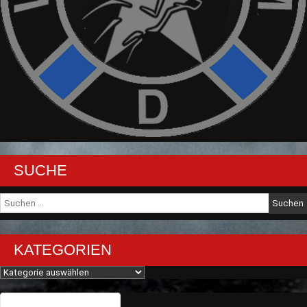
SUCHE
Suche
nach:
KATEGORIEN
Kategorien