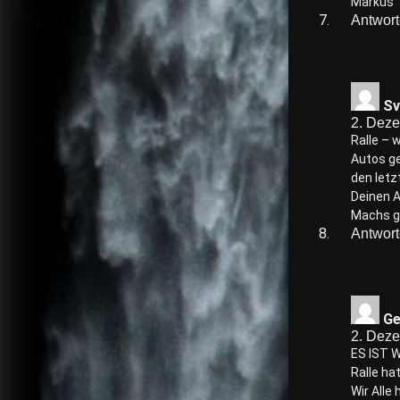
Markus
Antwor
Sv
2. Dez
Ralle – 
Autos ge
den letz
Deinen A
Machs gu
Antwor
Ge
2. Dez
ES IST 
Ralle ha
Wir Alle