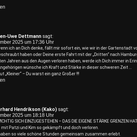
ten
en-Uwe Dettmann
sagt:
ember 2025 um 17:36 Uhr
wenn ich an Dich denke, fällt mir sofort ein, wie wir in der Gartensta
schraubt haben oder Deine erste Fahrt mit der „Dritten“ nach Hamburg
ten Jahren aus den Augen verloren haben, werde ich Dich immer in Eri
ngehörigen wünsche ich Kraft und Stärke in dieser schweren Zeit …
t „Kleiner“ – Du warst ein ganz Großer !!!
ten
rhard Hendrikson (Kako)
sagt:
ember 2025 um 18:18 Uhr
WICHTIG SICH EINZUGESTEHEN – DAS DIE EIGENE STÄRKE GRENZEN HAT
t mit Patzi und Kim so gekämpft und doch verloren.
 haben so viele schöne Stunden gemeinsam zusammen erlebt.