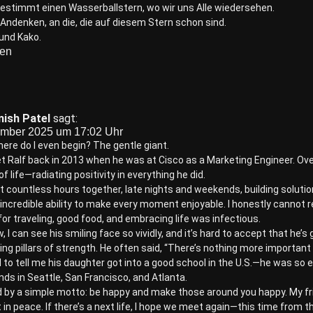
bestimmt einen Wasserballstern, wo wir uns Alle wiedersehen.
Andenken, an die, die auf diesem Stern schon sind.
 und Kako.
ten
ish Patel
sagt:
ember 2025 um 17:02 Uhr
here do I even begin? The gentle giant.
met Ralf back in 2013 when he was at Cisco as a Marketing Engineer. Ove
of life—radiating positivity in everything he did.
 countless hours together, late nights and weekends, building solutio
 incredible ability to make every moment enjoyable. I honestly cannot
 for traveling, good food, and embracing life was infectious.
 I can see his smiling face so vividly, and it’s hard to accept that he’
ng pillars of strength. He often said, “There’s nothing more important i
d to tell me his daughter got into a good school in the U.S.—he was so
ends in Seattle, San Francisco, and Atlanta.
ed by a simple motto: be happy and make those around you happy. My frie
t in peace. If there’s a next life, I hope we meet again—this time from