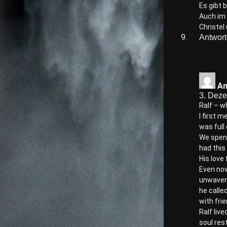
Es gibt 
Auch im 
Christel
Antwor
Am
3. Dez
Ralf – w
I first 
was full 
We spent
had this
His love
Even now,
unwaveri
he calle
with fri
Ralf liv
soul res