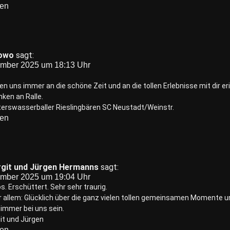
ten
owo
sagt:
ember 2025 um 18:13 Uhr
en uns immer an die schöne Zeit und an die tollen Erlebnisse mit dir er
ken an Ralle.
erswasserballer Rieslingbären SC Neustadt/Weinstr.
ten
rgit und Jürgen Hermanns
sagt:
ember 2025 um 19:04 Uhr
s. Erschüttert. Sehr sehr traurig.
 allem: Glücklich über die ganz vielen tollen gemeinsamen Momente und
 immer bei uns sein.
rgit und Jürgen
ten