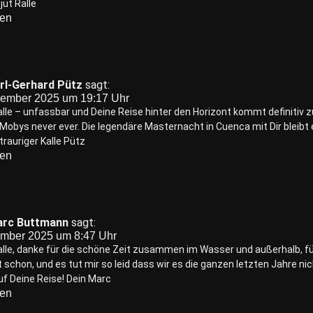
jut Ralle
ten
rl-Gerhard Pütz
sagt:
vember 2025 um 19:17 Uhr
alle – unfassbar und Deine Reise hinter den Horizont kommt definitiv 
Mobys never ever. Die legendäre Masternacht in Cuenca mit Dir bleibt 
trauriger Kalle Pütz
ten
rc Buttmann
sagt:
ember 2025 um 8:47 Uhr
alle, danke für die schöne Zeit zusammen im Wasser und außerhalb, fü
t schon, und es tut mir so leid dass wir es die ganzen letzten Jahre n
uf Deine Reise! Dein Marc
ten