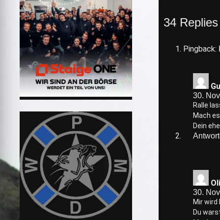
34 Replies
Pingback:
Gu
30. No
Ralle la
Mach es 
Dein eh
Antwor
Ol
30. No
Mir wird
Du warst