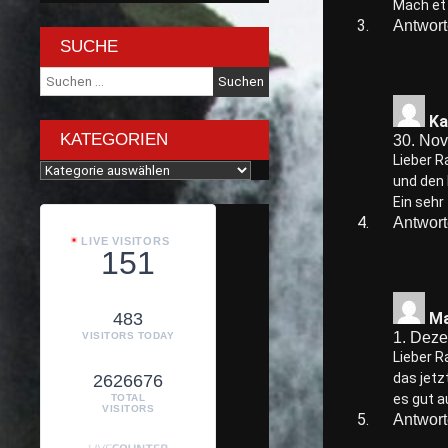
Mach et 
Antwor
SUCHE
Suche
nach:
Ka
KATEGORIEN
30. No
Lieber R
Kategorien
und den 
Ein sehr 
Antwor
LIVE VISITORS
151
Ma
483
1. Dez
VISITORS TODAY
Lieber R
das jetz
2626676
es gut a
TOTAL
VISITORS
Antwor