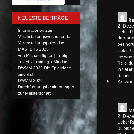
NEUESTE BEITRÄGE
Ra
2. Dez
Informationen zum
Lieber Ra
Veranstaltungswochenende
du warst
Veranstaltungspolos dsv
beeindru
MASTERS 2026
Liebe Pat
von Michael Ilgner | Erfolg =
ich wüns
Talent x Training x Mindset
Ralle, d
DWMM 2026 Die Spielpläne
In tiefe
sind da!
Rainer
DWMM 2026
Antwor
Durchführungsbestimmungen
zur Meisterschaft
Ma
2. Dez
Lieber Ra
Du bist 