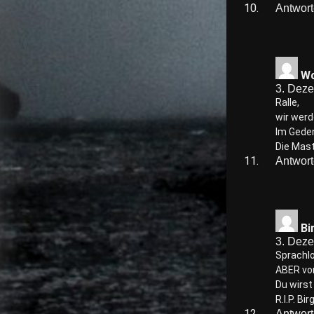
Antwor
W
3. Dez
Ralle,
wir werd
Im Geden
Die Mast
Antwor
Bi
3. Dez
Sprachlo
ABER vor
Du wirst
R.I.P. Bi
Antwor