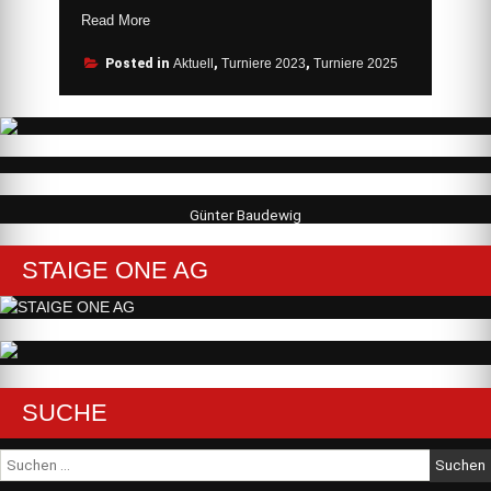
„Barcelona
Read More
Masters
Cup
Posted in
Aktuell
,
Turniere 2023
,
Turniere 2025
2025“
Günter Baudewig
STAIGE ONE AG
SUCHE
Suche
nach: