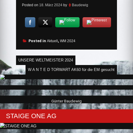
Posted on
18. März 2024
by
Baudewig
Posted in
Aktuell
,
WM 2024
Beitragsnavigation
UNSERE WELTMEISTER 2024
W A N T E D TORWART AK60 für die EM gesucht
Günter Baudewig
STAIGE ONE AG