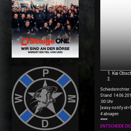
Kai Obsc
Schiedsrirchter:
Stand 14.06.20
:00 Uhr
[easy-notify id=
4 a
bsagen
****
ENTSCHEIDE DI