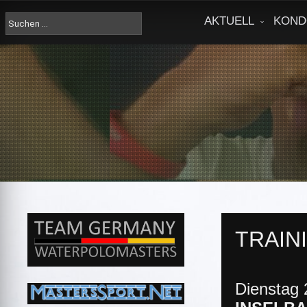
Skip
to
Suche
AKTUELL
KOND
content
nach:
TRAIN
Dienstag 