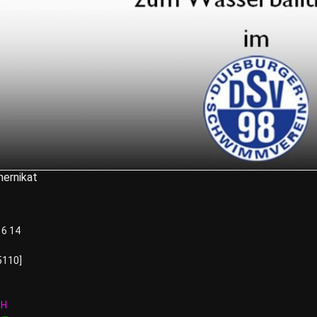
hernikat
16 14
5110]
CH