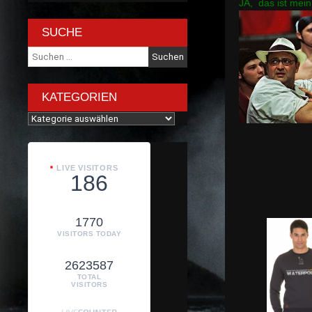
JA, das ist mei
SUCHE
Suche
nach:
KATEGORIEN
Kategorien
LIVE VISITORS
186
1770
VISITORS TODAY
2623587
TOTAL
VISITORS