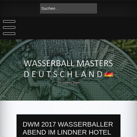
Skip
Suche
to
nach:
content
Ein starkes Team
DWM 2017 WASSERBALLER
ABEND IM LINDNER HOTEL