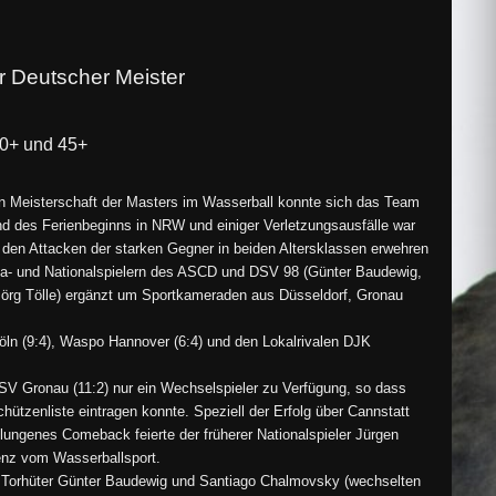
r Deutscher Meister
40+ und 45+
 Meisterschaft der Masters im Wasserball konnte sich das Team
nd des Ferienbeginns in NRW und einiger Verletzungsausfälle war
 den Attacken der starken Gegner in beiden Altersklassen erwehren
iga- und Nationalspielern des ASCD und DSV 98 (Günter Baudewig,
örg Tölle) ergänzt um Sportkameraden aus Düsseldorf, Gronau
öln (9:4), Waspo Hannover (6:4) und den Lokalrivalen DJK
SV Gronau (11:2) nur ein Wechselspieler zu Verfügung, so dass
hützenliste eintragen konnte. Speziell der Erfolg über Cannstatt
lungenes Comeback feierte der früherer Nationalspieler Jürgen
enz vom Wasserballsport.
ken Torhüter Günter Baudewig und Santiago Chalmovsky (wechselten