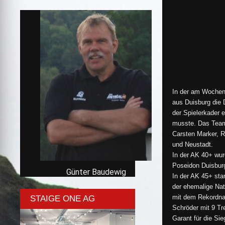
In der am Wochen
aus Duisburg die 
der Spielerkader 
musste. Das Team 
Carsten Marker, 
und Neustadt.
In der AK 40+ wur
Poseidon Duisburg
Günter Baudewig
In der AK 45+ sta
der ehemalige Nati
mit dem Rekordnat
STAIGE ONE AG
Schröder mit 9 Tr
Garant für die Si