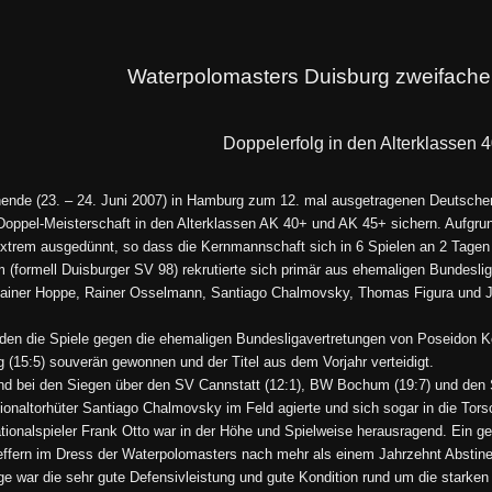
Waterpolomasters Duisburg zweifache
Doppelerfolg in den Alterklassen 
ende (23. – 24. Juni 2007) in Hamburg zum 12. mal ausgetragenen Deutschen
Doppel-Meisterschaft in den Alterklassen AK 40+ und AK 45+ sichern. Aufgru
extrem ausgedünnt, so dass die Kernmannschaft sich in 6 Spielen an 2 Tagen
(formell Duisburger SV 98) rekrutierte sich primär aus ehemaligen Bundesl
Rainer Hoppe, Rainer Osselmann, Santiago Chalmovsky, Thomas Figura und J
den die Spiele gegen die ehemaligen Bundesligavertretungen von Poseidon K
 (15:5) souverän gewonnen und der Titel aus dem Vorjahr verteidigt.
nd bei den Siegen über den SV Cannstatt (12:1), BW Bochum (19:7) und den 
onaltorhüter Santiago Chalmovsky im Feld agierte und sich sogar in die Torsc
ionalspieler Frank Otto war in der Höhe und Spielweise herausragend. Ein ge
effern im Dress der Waterpolomasters nach mehr als einem Jahrzehnt Abstin
ege war die sehr gute Defensivleistung und gute Kondition rund um die star