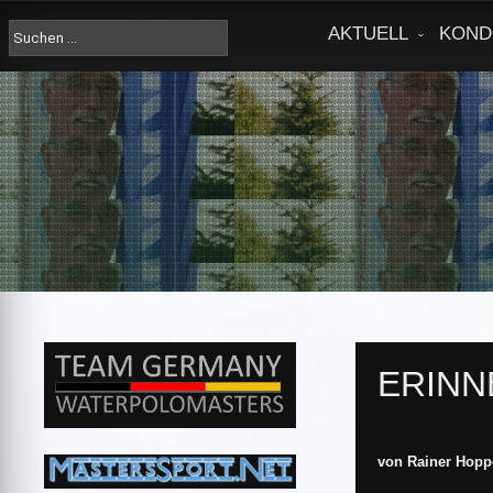
Skip
to
Suche
AKTUELL
KOND
content
nach:
ERINN
von Rainer Hoppe