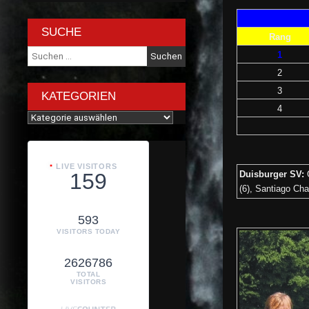
SUCHE
Rang
Suche
1
nach:
2
3
KATEGORIEN
4
Kategorien
LIVE VISITORS
Duisburger SV:
159
(6), Santiago Ch
593
VISITORS TODAY
2626786
TOTAL
VISITORS