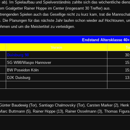
+ ab). Im Spielaufbau und Spielverständnis zahlte sich das wöchentliche dien
 Goalgetter Rainer Hoppe im Center (insgesamt 30 Treffer) aus.
rengenden Spielen auch das Gesellige nicht zu kurz kam, trat die Mannschaf
. Die Planungen für das nächste Jahr laufen schon wieder auf Hochtouren, u
ehmen und um die Meistertitel zu verteidigen.
Endstand Altersklasse 40+
Verein
To
Duisburg 98
30
SG W98/Waspo Hannover
15
BW Poseidon Köln
15
DJK Duisburg
13
Günter Baudewig (Tor), Santiago Chalmovsky (Tor), Carsten Marker (2), Henk v
, Marc Buttmann (5), Rainer Hoppe (13), Rainer Osselmann (3), Thomas Figura 