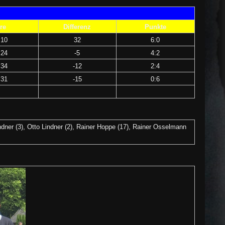
re
Differenz
Punkte
:10
32
6:0
:24
-5
4:2
:34
-12
2:4
:31
-1
5
0:6
dner (3), Otto Lindner (2), Rainer Hoppe (17), Rainer Osselmann