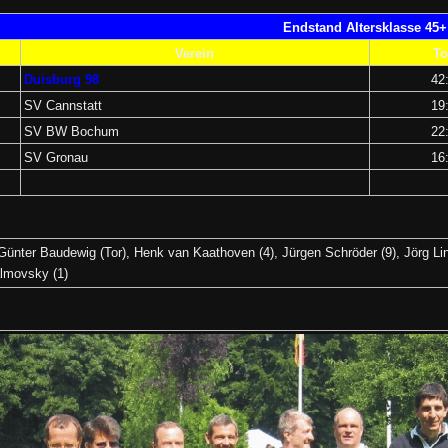
Endstand Altersklasse 45+
Verein
To
Duisburg 98
42
SV Cannstatt
19
SV BW
Bochum
22
SV Gronau
16
Günter Baudewig (Tor), Henk van Kaathoven (4), Jürgen Schröder (9), Jörg Lin
almovsky (1)