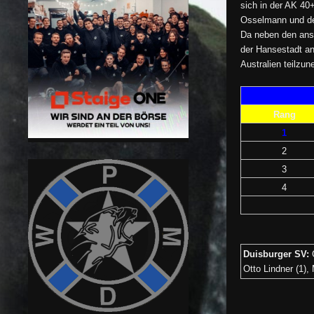
sich in der AK 40
Osselmann und dem
Da neben den anst
der Hansestadt an
Australien teilzun
Rang
1
2
3
4
Duisburger SV:
Otto Lindner (1)