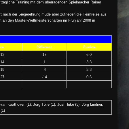
sttägliche Training mit dem überragenden Spielmacher Rainer
t nach der Siegerehrung müde aber zufrieden die Heimreise aus
m an den Master-Weltmeisterschaften im Frühjahr 2008 in
re
Differenz
Punkte
:13
17
6:0
:14
1
3:3
:19
-4
3:3
:27
-14
0:6
an Kaathoven (1), Jörg Tölle (1), Josi Huke (3), Jörg Lindner,
(1)