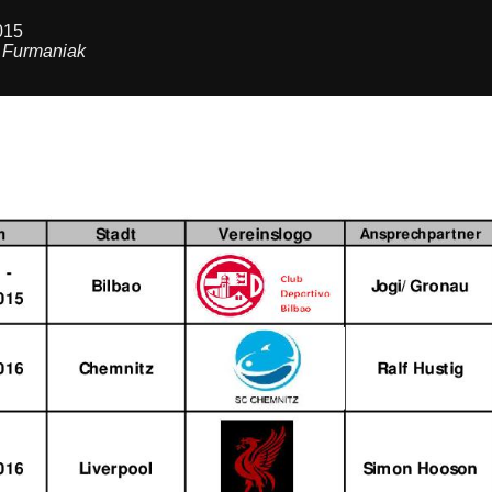
015
 Furmaniak