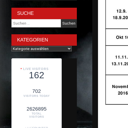
SUCHE
Suche
nach:
KATEGORIEN
Kategorien
LIVE VISITORS
162
702
VISITORS TODAY
2626895
TOTAL
VISITORS