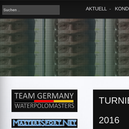
Skip
to
Suche
AKTUELL
KOND
content
nach:
TURNI
2016