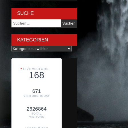
SUCHE
Suche
nach:
KATEGORIEN
Kategorien
LIVE VISITORS
168
671
VISITORS TODAY
2626864
TOTAL
VISITORS