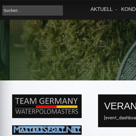
Skip
to
Suche
AKTUELL
KOND
content
nach:
VERA
[event_dashboa