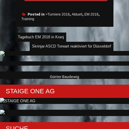
Posted in
>Turniere 2018
,
Aktuell
,
EM 2018
,
Training
Beitragsnavigation
Tagebuch EM 2018 in Kranj
Skrinjar ASCD Torwart reaktiviert für Düsseldorf
Günter Baudewig
STAIGE ONE AG
SUCHE