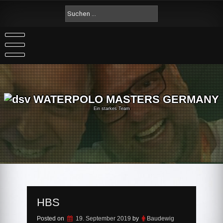
Skip
Suche
to
nach:
content
Ein starkes Team
HBS
Posted on
19. September 2019
by
Baudewig