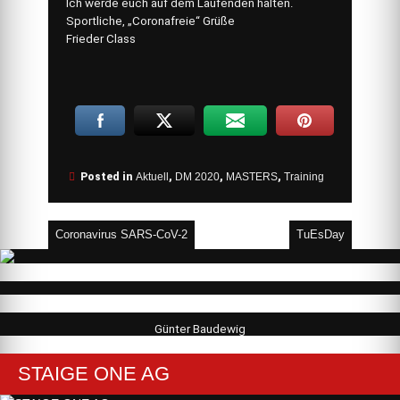
Ich werde euch auf dem Laufenden halten.
Sportliche, „Coronafreie“ Grüße
Frieder Class
Posted in
Aktuell
,
DM 2020
,
MASTERS
,
Training
Beitragsnavigation
Coronavirus SARS-CoV-2
TuEsDay
Günter Baudewig
STAIGE ONE AG