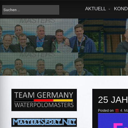
Skip
to
Suche
AKTUELL
KOND
content
nach:
25 JA
Posted on
4. M