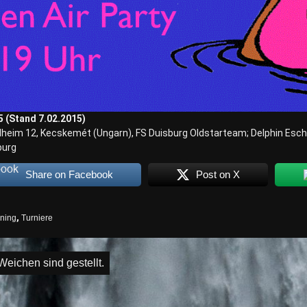
 (Stand 7.02.2015)
eim 12, Kecskemét (Ungarn), FS Duisburg Oldstarteam; Delphin Eschw
burg
Share on Facebook
Post on X
ining
,
Turniere
igation
ichen sind gestellt.