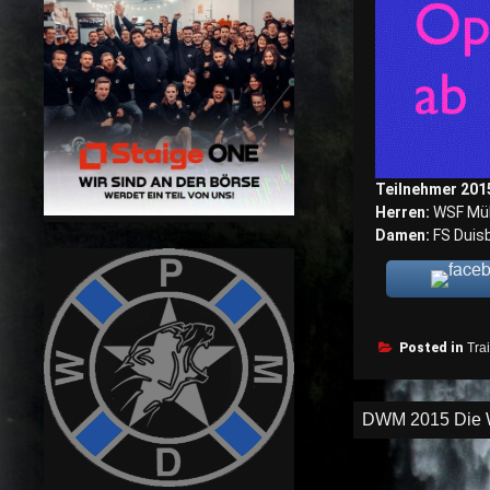
Teilnehmer 2015
Herren:
WSF Mülh
Damen:
FS Duis
Posted in
Tra
Beitragsnav
DWM 2015 Die We