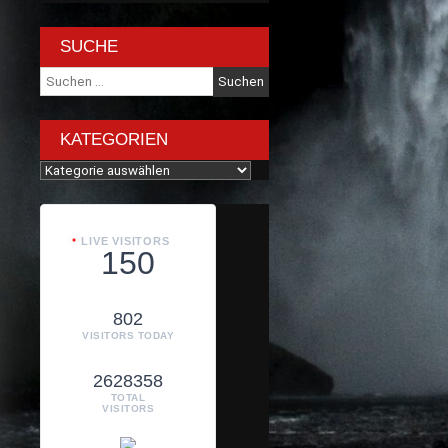
SUCHE
Suche
nach:
KATEGORIEN
Kategorien
LIVE VISITORS
150
802
VISITORS TODAY
2628358
TOTAL
VISITORS