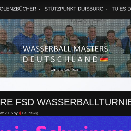
OLENZBÜCHER
STÜTZPUNKT DUISBURG
TU ES 
Ein starkes Team
HRE FSD WASSERBALLTURNI
ärz 2015
by
Baudewig