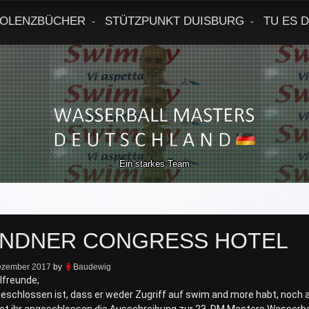
OLENZBÜCHER
STÜTZPUNKT DUISBURG
TU ES 
Ein starkes Team
INDNER CONGRESS HOTEL
ezember 2017
by
Baudewig
lfreunde,
geschlossen ist, dass er weder Zugriff auf swim and more habt, noch 