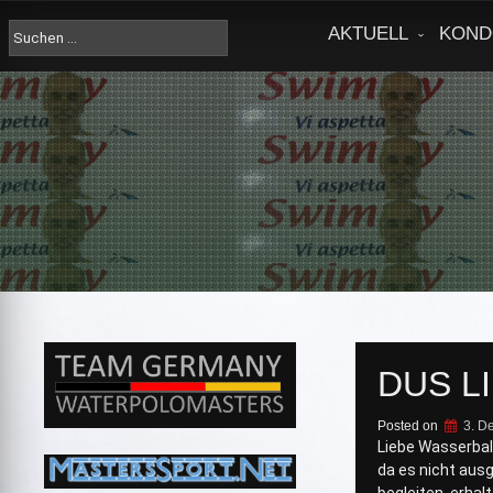
Skip
to
Suche
AKTUELL
KOND
content
nach:
DUS L
Posted on
3. D
Liebe Wasserbal
da es nicht aus