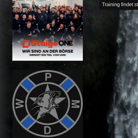
Beitragsnav
Training findet st