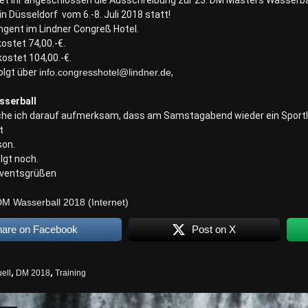
tet ihr angeschlossen die Ausschreibung zur 23. DM Masters Wasserbal
in Düsseldorf vom 6.-8. Juli 2018 statt!
ingent im Lindner Congreß Hotel.
kostet 74,00.-€.
kostet 104,00.-€.
olgt über
info.congresshotel@lindner.de
,
serball
che ich darauf aufmerksam, dass am Samstagabend wieder ein Sportle
t
son.
lgt noch.
dventsgrüßen
M Wasserball 2018 (Internet)
hare on Facebook
Post on X
ell
,
DM 2018
,
Training