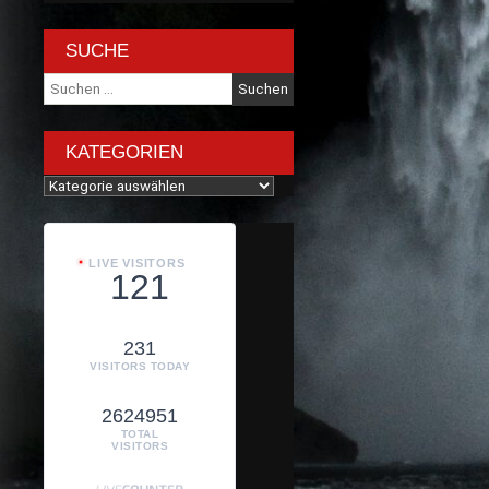
SUCHE
Suche
nach:
KATEGORIEN
Kategorien
LIVE VISITORS
121
231
VISITORS TODAY
2624951
TOTAL
VISITORS