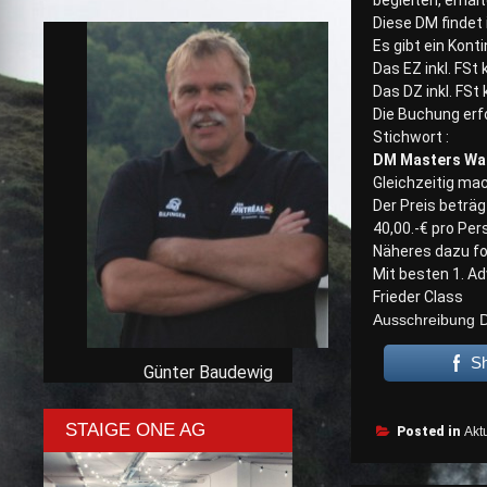
begleiten, erhal
Diese DM findet 
Es gibt ein Kont
Das EZ inkl. FSt 
Das DZ inkl. FSt 
Die Buchung erf
Stichwort :
DM Masters Was
Gleichzeitig ma
Der Preis beträg
40,00.-€ pro Per
Näheres dazu fo
Mit besten 1. A
Frieder Class
Ausschreibung D
S
Günter Baudewig
STAIGE ONE AG
Posted in
Aktu