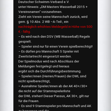
Deutscher Schwimm-Verband e.V.
unter Hinweis: „DM Masters Wasserball 2015 +
Vereinsnamen“ vorzunehmen.
Zieht ein Verein seine Mannschaft zurück, wird
gem. § 10 Abs. 2 WB –A-Teil-, ein
nachträglich erhöhtes Meldegeld in Höhe von 500
€.- fällig.
– Es wird nach den DSV (WB Wasserball) Regeln
gespielt.
– Spieler sind nur für einen Verein spielberechtigt!
– Es dürfen pro Mannschaft 5 Spieler mit
Zweitstartrecht eingesetzt werden.
Der Spielmodus wird nach Abschluss der
Meldungen festgelegt und hieraus
ergibt sich die Durchführungsbestimmung.
– Spieler/innen (Herren/Frauen) der DWL sind
nicht spielberechtigt,
– Ausnahme Spieler/innen ab der AK 40+/30+
die nicht auf der Stammspielerliste
der DWL stehen! Dieser Passus, AK 30+, gilt nur
für die Frauen.
– Es sind 9 Stammspieler pro Mannschaft und AK
zu benennen und die