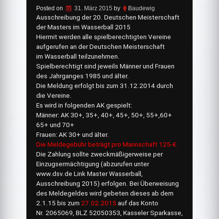
Posted on
31. März 2015
by
Baudewig
Ausschreibung der 20. Deutschen Meisterschaft
der Masters im Wasserball 2015
Hiermit werden alle spielberechtigten Vereine
aufgerufen an der Deutschen Meisterschaft
im Wasserball teilzunehmen.
Spielberechtigt sind jeweils Männer und Frauen
des Jahrganges 1985 und älter.
Die Meldung erfolgt bis zum 31.12.2014 durch
die Vereine.
Es wird in folgenden AK gespielt:
Männer: AK 30+, 35+, 40+, 45+, 50+, 55+,60+
65+ und 70+
Frauen: AK 30+ und älter.
Die Meldegebühr beträgt pro Mannschaft 125-€.
Die Zahlung sollte zweckmäßigerweise per
Einzugsermächtigung (abzurufen unter
www.dsv.de Link Master Wasserball,
Ausschreibung 2015) erfolgen. Bei Überweisung
des Meldegeldes wird gebeten dieses ab dem
2.1.15 bis zum
27.02.2015
auf das Konto
Nr. 2065069, BLZ 52050353, Kasseler Sparkasse,