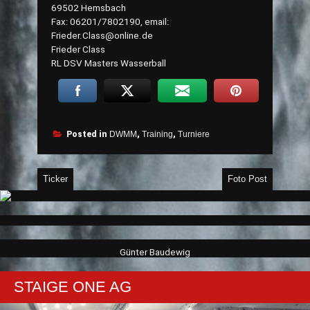
69502 Hemsbach
Fax: 06201/7802190, email:
Frieder.Class@online.de
Frieder Class
RL DSV Masters Wasserball
Posted in
DWMM
,
Training
,
Turniere
Beitragsnavigation
Ticker
Foto Post
Günter Baudewig
STAIGE ONE AG