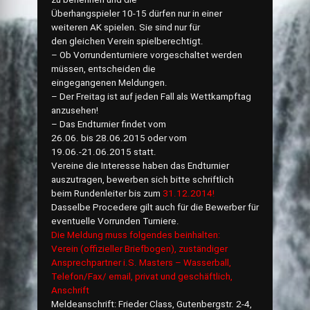
Überhangspieler 10-15 dürfen nur in einer
weiteren AK spielen. Sie sind nur für
den gleichen Verein spielberechtigt.
– Ob Vorrundenturniere vorgeschaltet werden
müssen, entscheiden die
eingegangenen Meldungen.
– Der Freitag ist auf jeden Fall als Wettkampftag
anzusehen!
– Das Endturnier findet vom
26.06. bis 28.06.2015 oder vom
19.06.-21.06.2015 statt.
Vereine die Interesse haben das Endturnier
auszutragen, bewerben sich bitte schriftlich
beim Rundenleiter bis zum
31.12.2014!
Dasselbe Procedere gilt auch für die Bewerber für
eventuelle Vorrunden Turniere.
Die Meldung muss folgendes beinhalten:
Verein (offizieller Briefbogen), zuständiger
Ansprechpartner i.S. Masters – Wasserball,
Telefon/Fax/ email, privat und geschäftlich,
Anschrift
Meldeanschrift: Frieder Class, Gutenbergstr. 2-4,