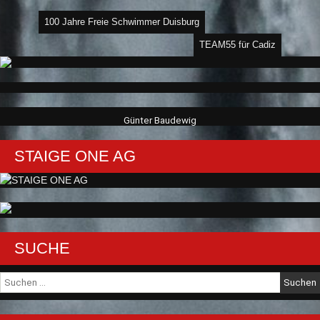
Beitragsnavigation
100 Jahre Freie Schwimmer Duisburg
TEAM55 für Cadiz
Günter Baudewig
STAIGE ONE AG
SUCHE
Suche
nach: