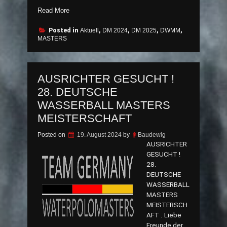
„EINLADUNG
Read More
MASTERS
Runder
Posted in
Aktuell
,
DM 2024
,
DM 2025
,
DWMM
,
MASTERS
Tisch
2024“
AUSRICHTER GESUCHT !
28. DEUTSCHE
WASSERBALL MASTERS
MEISTERSCHAFT
Posted on
19. August 2024
by
Baudewig
AUSRICHTER
GESUCHT !
28.
DEUTSCHE
WASSERBALL
MASTERS
MEISTERSCH
AFT . Liebe
Freunde der