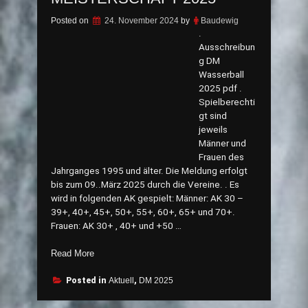
Posted on
24. November 2024
by
Baudewig
.
Ausschreibun
g DM
Wasserball
2025 pdf .
Spielberechti
gt sind
jeweils
Männer und
Frauen des
Jahrganges 1995 und älter. Die Meldung erfolgt
bis zum 09..März 2025 durch die Vereine. . Es
wird in folgenden AK gespielt: Männer: AK 30 –
39+, 40+, 45+, 50+, 55+, 60+, 65+ und 70+.
Frauen: AK 30+ , 40+ und +50 …
„Ausschreibung
Read More
für
die
Posted in
Aktuell
,
DM 2025
28.
Deutsche