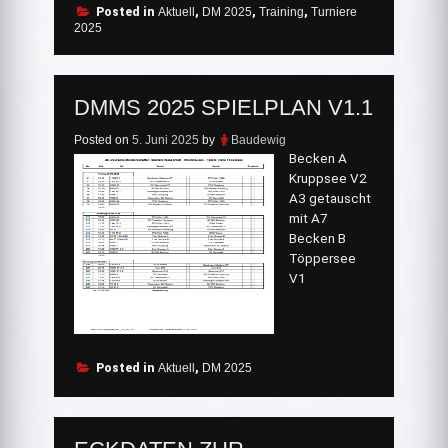
Posted in
Aktuell
,
DM 2025
,
Training
,
Turniere
2025
DMMS 2025 SPIELPLAN V1.1
Posted on
5. Juni 2025
by
Baudewig
Becken A
Kruppsee V2
A3 getauscht
mit A7
Becken B
Töppersee
V1
Posted in
Aktuell
,
DM 2025