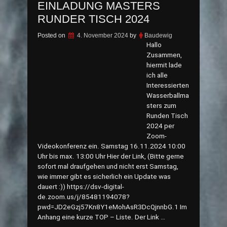
EINLADUNG MASTERS
RUNDER TISCH 2024
Posted on
4. November 2024
by
Baudewig
Hallo
Zusammen,
hiermit lade
ich alle
Interessierten
Wasserballma
sters zum
Runden Tisch
2024 per
Zoom-
Videokonferenz ein. Samstag 16.11.2024 10:00
Uhr bis max. 13:00 Uhr Hier der Link, (Bitte gerne
sofort mal draufgehen und nicht erst Samstag,
wie immer gibt es sicherlich ein Update was
dauert :)) https://dsv-digital-
de.zoom.us/j/85481194078?
pwd=JD2eGzj57Kn8Y1eMohAsR3DcQjnnbG.1 Im
Anhang eine kurze TOP – Liste. Der Link …