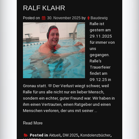
RALF KLAHR
Posted on
30. November 2025
by
Baudewig
Ralle ist
gestern am
29.11.2025
für immer von
uns
gegangen.
Ralle‘s
Trauerfeier
findet am
09.12.25 in
Gronau statt. 🫶 Der Verlust wiegt schwer, weil
Ralle für uns alle nicht nur ein lieber Mensch,
sondern ein echter, guter Freund war. Wir haben in
ihm einen Vertrauten, einen Ratgeber und einen
Menschen verloren, der uns mit seiner …
„Ralf
Read More
Klahr“
Posted in
Aktuell
,
DM 2025
,
Kondolenzbücher
,