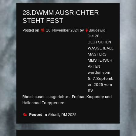
Masters
28.DWMM AUSRICHTER
Wasserball
Meisterschaft
STEHT FEST
2025“
Posted on
16. November 2024
by
Baudewig
Die 28.
DEUTSCHEN
WASSERBALL
MASTERS
MEISTERSCH
AFTEN
werden vom
5.-7.Septemb
er .2025 vom
SV
Rheinhausen ausgerichtet. Freibad Kruppsee und
Hallenbad Toeppersee
Posted in
Aktuell
,
DM 2025