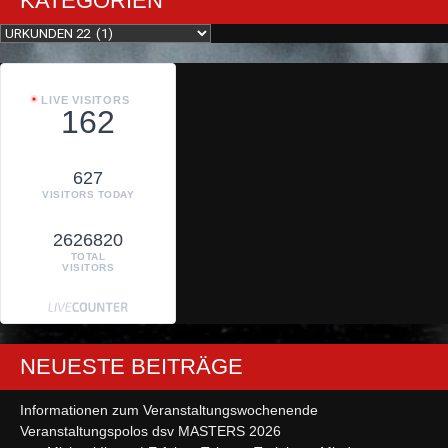
KATEGORIEN
Kategorien
LIVE VISITORS
162
627
VISITORS TODAY
2626820
TOTAL
VISITORS
NEUESTE BEITRÄGE
Informationen zum Veranstaltungswochenende
Veranstaltungspolos dsv MASTERS 2026