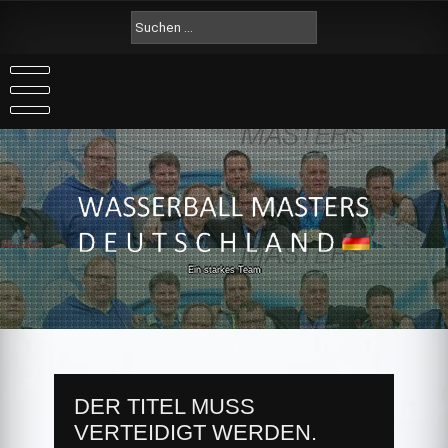
Skip
Suche
to
nach:
content
Ein starkes Team
DER TITEL MUSS
VERTEIDIGT WERDEN.