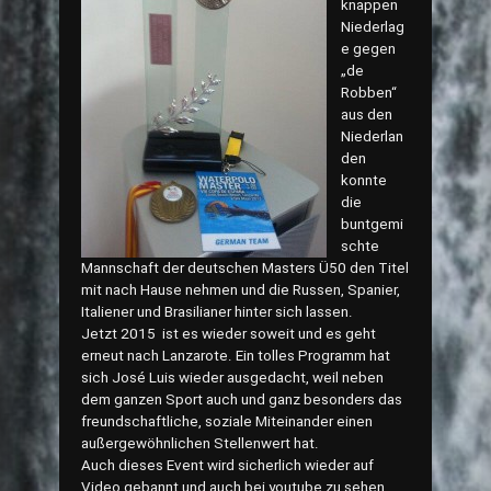
knappen
Niederlag
e gegen
„de
Robben“
aus den
Niederlan
den
konnte
die
buntgemi
schte
Mannschaft der deutschen Masters Ü50 den Titel
mit nach Hause nehmen und die Russen, Spanier,
Italiener und Brasilianer hinter sich lassen.
Jetzt 2015 ist es wieder soweit und es geht
erneut nach Lanzarote. Ein tolles Programm hat
sich José Luis wieder ausgedacht, weil neben
dem ganzen Sport auch und ganz besonders das
freundschaftliche, soziale Miteinander einen
außergewöhnlichen Stellenwert hat.
Auch dieses Event wird sicherlich wieder auf
Video gebannt und auch bei youtube zu sehen