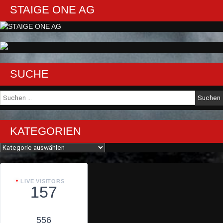
STAIGE ONE AG
SUCHE
Suche
nach:
KATEGORIEN
Kategorien
LIVE VISITORS
157
556