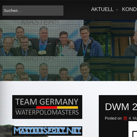
Skip
to
Suche
AKTUELL
KOND
content
nach:
DWM 2
Posted on
4. M