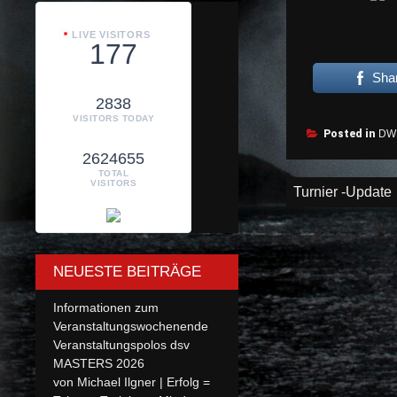
LIVE VISITORS
177
Sha
2838
VISITORS TODAY
Posted in
DW
2624655
TOTAL
Beitragsnav
VISITORS
Turnier -Update
NEUESTE BEITRÄGE
Informationen zum
Veranstaltungswochenende
Veranstaltungspolos dsv
MASTERS 2026
von Michael Ilgner | Erfolg =