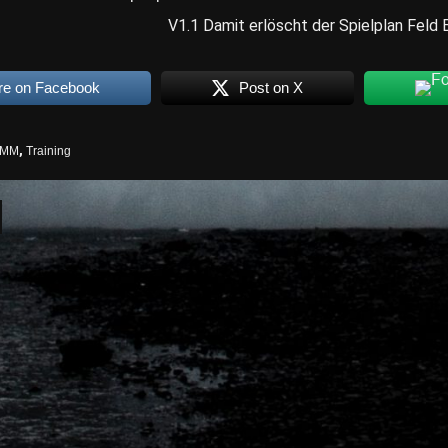
V1.1 Damit erlöscht der Spielplan Feld 
re on Facebook
Post on X
MM
,
Training
igation