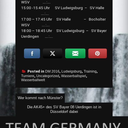
WSV ….:….
15:00 -15:45 Uhr SV Ludwigsburg – SV Halle
….:….
17:00 – 17:45 Uhr SV Halle – Bocholter
WSV ….:….
18:00 – 18:45 Uhr SV Ludwigsburg – SV Bayer
Uerdingen ….:….
Posted in
DM 2016
,
Ludwigsburg
,
Training
,
Turniere
,
Uncategorized
,
Wasserballspiel
,
Wasserballwelt
Beitragsnavigation
Wer kommt nach Münster?
Die AK45+ des SV Bayer 08 Uerdingen ist in
Düsseldorf dabei