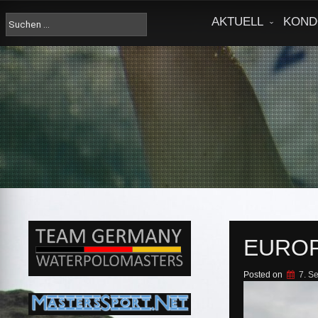
Skip
to
Suche
AKTUELL
KOND
content
nach:
EUROP
Posted on
7. S