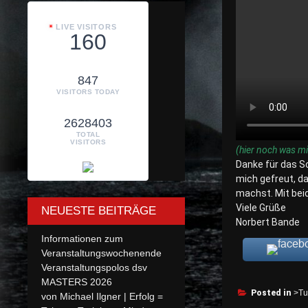
LIVE VISITORS
160
847
VISITORS TODAY
2628403
TOTAL
VISITORS
(hier noch was mi
Danke für das Sc
mich gefreut, d
machst. Mit bei
Viele Grüße
NEUESTE BEITRÄGE
Norbert Bande
Informationen zum
Veranstaltungswochenende
Veranstaltungspolos dsv
MASTERS 2026
Posted in
>Tu
von Michael Ilgner | Erfolg =