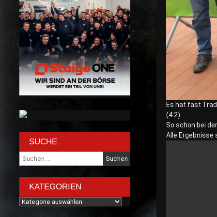
Es hat fast Trad
(4:2).
So schon bei de
Alle Ergebnisse 
SUCHE
Suche
nach:
KATEGORIEN
Kategorien