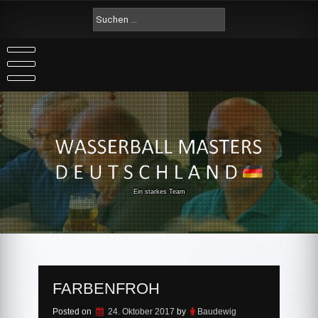
Skip
Suche
to
nach:
content
Ein starkes Team
FARBENFROH
Posted on
24. Oktober 2017
by
Baudewig