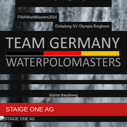
Beitragsnavigation
FINAWorldMasters2014
Einladung SV Olympia Borghorst
Günter Baudewig
STAIGE ONE AG