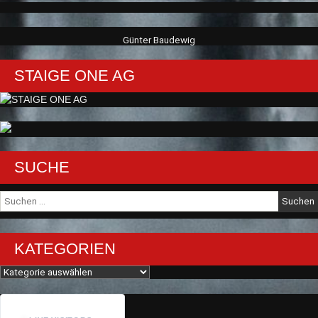
Günter Baudewig
STAIGE ONE AG
SUCHE
Suche
nach:
KATEGORIEN
Kategorien