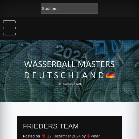
Skip
Suche
to
nach:
content
Ein starkes Team
FRIEDERS TEAM
Posted on
12. Dezember 2024
by
Peter