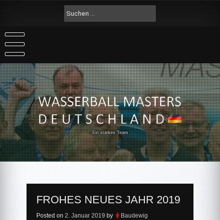
Skip
Suche
to
nach:
content
Ein starkes Team
FROHES NEUES JAHR 2019
Posted on
2. Januar 2019
by
Baudewig