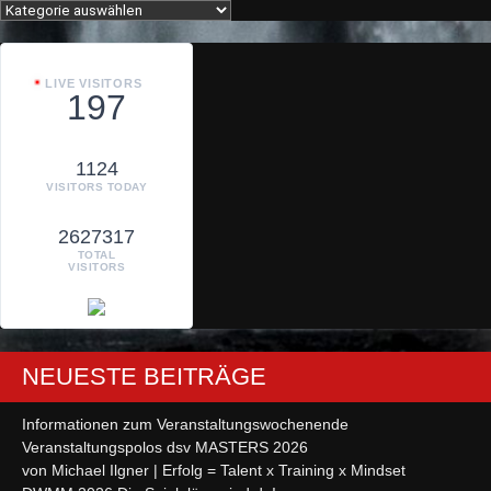
Kategorien
LIVE VISITORS
197
1124
VISITORS TODAY
2627317
TOTAL
VISITORS
NEUESTE BEITRÄGE
Informationen zum Veranstaltungswochenende
Veranstaltungspolos dsv MASTERS 2026
von Michael Ilgner | Erfolg = Talent x Training x Mindset