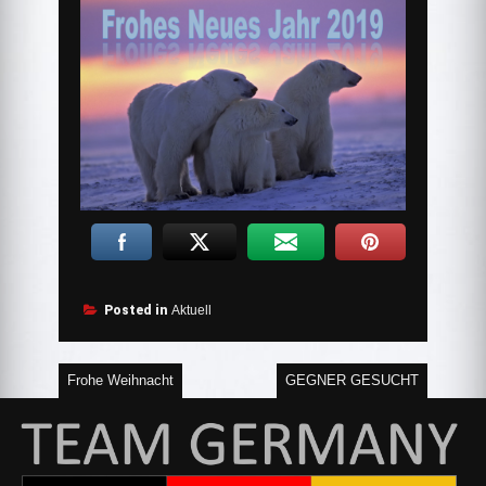
Posted in
Aktuell
Beitragsnavigation
Frohe Weihnacht
GEGNER GESUCHT