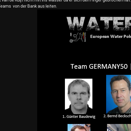
 van de Kuijt nicht mit ins Wasser da er sich den Finger gebrochen ha
eams von der Bank aus leiten.