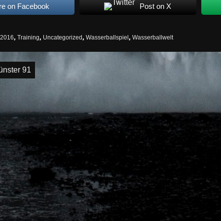
re on Facebook
Post on X
2016
,
Training
,
Uncategorized
,
Wasserballspiel
,
Wasserballwelt
igation
nster 91