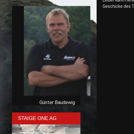
Leider kann Henk
Geschicke des T
Günter Baudewig
STAIGE ONE AG