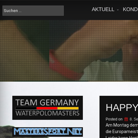
Skip
to
Suche
AKTUELL
KOND
content
nach:
HAPPY
Posted on
8. S
Am Montag dem 
die Europameist