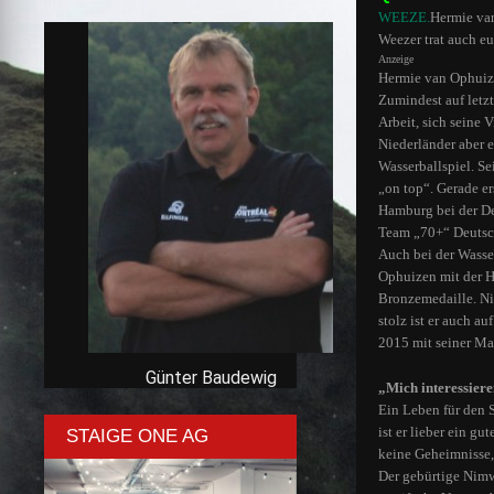
WEEZE.
Hermie van
Weezer trat auch eu
Anzeige
Hermie van Ophuizen
Zumindest auf letzte
Arbeit, sich seine V
Niederländer aber 
Wasserballspiel. Se
„on top“. Gerade er
Hamburg bei der De
Team „70+“ Deutsch
Auch bei der Wasse
Ophuizen mit der H
Bronzemedaille. Ni
stolz ist er auch a
2015 mit seiner Ma
Günter Baudewig
„Mich interessier
Ein Leben für den 
ist er lieber ein g
STAIGE ONE AG
keine Geheimnisse, 
Der gebürtige Nimw