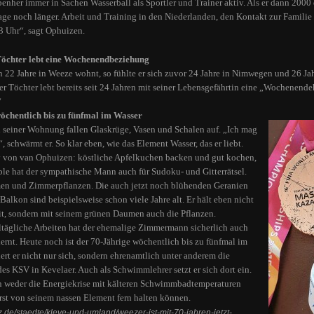
benher immer in Sachen Wasserball als Sportler und Trainer aktiv. Als er dann 2
Tage noch länger. Arbeit und Training in den Niederlanden, den Kontakt zur Famil
3 Uhr“, sagt Ophuizen.
Töchter lebt eine Wochenendbeziehung
22 Jahre in Weeze wohnt, so fühlte er sich zuvor 24 Jahre in Nimwegen und 26 Jah
r Töchter lebt bereits seit 24 Jahren mit seiner Lebensgefährtin eine „Wochenend
“
wöchentlich bis zu fünfmal im Wasser
 seiner Wohnung fallen Glaskrüge, Vasen und Schalen auf. „Ich mag
r“, schwärmt er. So klar eben, wie das Element Wasser, das er liebt.
 von van Ophuizen: köstliche Apfelkuchen backen und gut kochen,
ible hat der sympathische Mann auch für Sudoku- und Gitterrätsel.
en und Zimmerpflanzen. Die auch jetzt noch blühenden Geranien
Balkon sind beispielsweise schon viele Jahre alt. Er hält eben nicht
fit, sondern mit seinem grünen Daumen auch die Pflanzen.
lltägliche Arbeiten hat der ehemalige Zimmermann sicherlich auch
ernt. Heute noch ist der 70-Jährige wöchentlich bis zu fünfmal im
iert er nicht nur sich, sondern ehrenamtlich unter anderem die
s KSV in Kevelaer. Auch als Schwimmlehrer setzt er sich dort ein.
n weder die Energiekrise mit kälteren Schwimmbadtemperaturen
rst von seinem nassen Element fern halten können.
z.de/staedte/kleve-und-umland/weezer-ist-mit-70-jahren-jetzt-