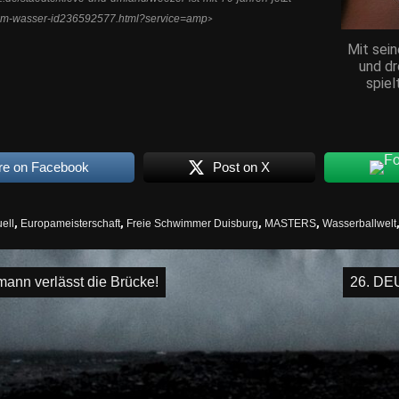
-im-wasser-id236592577.html?service=amp
>
Mit sei
und dr
spiel
re on Facebook
Post on X
ell
,
Europameisterschaft
,
Freie Schwimmer Duisburg
,
MASTERS
,
Wasserballwelt
igation
ann verlässt die Brücke!
26. D