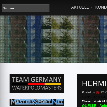
Skip
to
Suche
AKTUELL
KOND
content
nach:
HERMI
Posted on
22. 
MENSCH AM MI
Weezer ist mit 70 
QUELLE : Anke