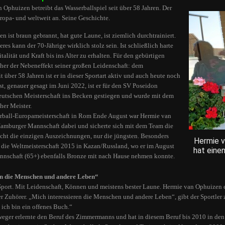
 Ophuizen betreibt das Wasserballspiel seit über 58 Jahren. Der
ropa- und weltweit an. Seine Geschichte.
 ist braun gebrannt, hat gute Laune, ist ziemlich durchtrainiert.
res kann der 70-Jährige wirklich stolz sein. Ist schließlich harte
italität und Kraft bis ins Alter zu erhalten. Für den gebürtigen
eher der Nebeneffekt seiner großen Leidenschaft: dem
it über 58 Jahren ist er in dieser Sportart aktiv und auch heute noch
st, genauer gesagt im Juni 2022, ist er für den SV Poseidon
utschen Meisterschaft ins Becken gestiegen und wurde mit dem
er Meister.
rball-Europameisterschaft in Rom Ende August war Hermie van
amburger Mannschaft dabei und sicherte sich mit dem Team die
cht die einzigen Auszeichnungen, nur die jüngsten. Besonders
Hermie v
uf die Weltmeisterschaft 2015 in Kazan/Russland, wo er im August
hat eine
nnschaft (65+) ebenfalls Bronze mit nach Hause nehmen konnte.
en die Menschen und andere Leben“
Sport. Mit Leidenschaft, Können und meistens bester Laune. Hermie van Ophuizen 
uter Zuhörer. „Mich interessieren die Menschen und andere Leben“, gibt der Sportler 
ich bin ein offenes Buch.“
eger erlernte den Beruf des Zimmermanns und hat in diesem Beruf bis 2010 in den 