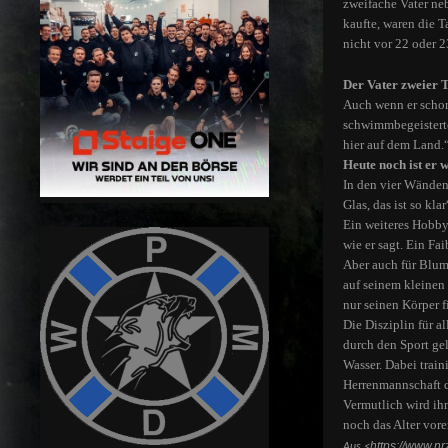
zweifache Vater ne
kaufte, waren die 
nicht vor 22 oder 2
Der Vater zweier 
Auch wenn er schon 
schwimmbegeisterte
hier auf dem Land.
Heute noch ist er 
In den vier Wänden
Glas, das ist so kla
Ein weiteres Hobby
wie er sagt. Ein Fa
Aber auch für Blum
auf seinem kleinen 
nur seinen Körper 
Die Disziplin für a
durch den Sport gel
Wasser. Dabei train
Herrenmannschaft de
Vermutlich wird ih
noch das Alter vore
https://www.nr
Aus <