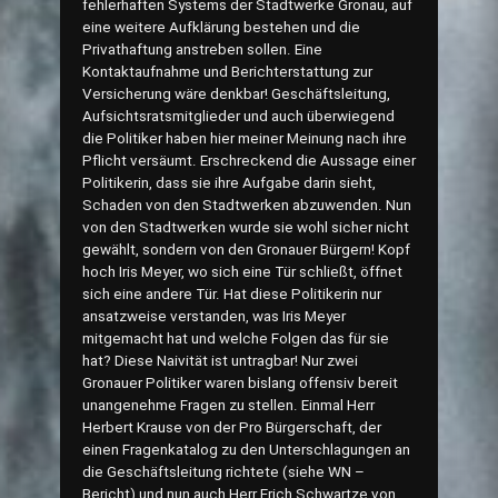
fehlerhaften Systems der Stadtwerke Gronau, auf
eine weitere Aufklärung bestehen und die
Privathaftung anstreben sollen. Eine
Kontaktaufnahme und Berichterstattung zur
Versicherung wäre denkbar! Geschäftsleitung,
Aufsichtsratsmitglieder und auch überwiegend
die Politiker haben hier meiner Meinung nach ihre
Pflicht versäumt. Erschreckend die Aussage einer
Politikerin, dass sie ihre Aufgabe darin sieht,
Schaden von den Stadtwerken abzuwenden. Nun
von den Stadtwerken wurde sie wohl sicher nicht
gewählt, sondern von den Gronauer Bürgern! Kopf
hoch Iris Meyer, wo sich eine Tür schließt, öffnet
sich eine andere Tür. Hat diese Politikerin nur
ansatzweise verstanden, was Iris Meyer
mitgemacht hat und welche Folgen das für sie
hat? Diese Naivität ist untragbar! Nur zwei
Gronauer Politiker waren bislang offensiv bereit
unangenehme Fragen zu stellen. Einmal Herr
Herbert Krause von der Pro Bürgerschaft, der
einen Fragenkatalog zu den Unterschlagungen an
die Geschäftsleitung richtete (siehe WN –
Bericht) und nun auch Herr Erich Schwartze von