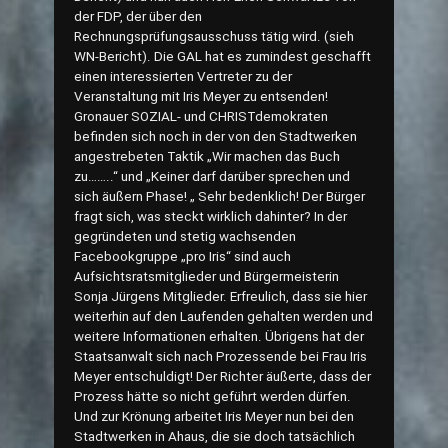
der FDP, der über den
Rechnungsprüfungsausschuss tätig wird. (sieh
WN-Bericht). Die GAL hat es zumindest geschafft
einen interessierten Vertreter zu der
Veranstaltung mit Iris Meyer zu entsenden!
Gronauer SOZIAL- und CHRISTdemokraten
befinden sich noch in der von den Stadtwerken
angestrebeten Taktik „Wir machen das Buch
zu……..“ und „Keiner darf darüber sprechen und
sich äußern Phase! „ Sehr bedenklich! Der Bürger
fragt sich, was steckt wirklich dahinter? In der
gegründeten und stetig wachsenden
Facebookgruppe „pro Iris“ sind auch
Aufsichtsratsmitglieder und Bürgermeisterin
Sonja Jürgens Mitglieder. Erfreulich, dass sie hier
weiterhin auf den Laufenden gehalten werden und
weitere Informationen erhalten. Übrigens hat der
Staatsanwalt sich nach Prozessende bei Frau Iris
Meyer entschuldigt! Der Richter äußerte, dass der
Prozess hätte so nicht geführt werden dürfen.
Und zur Krönung arbeitet Iris Meyer nun bei den
Stadtwerken in Ahaus, die sie doch tatsächlich