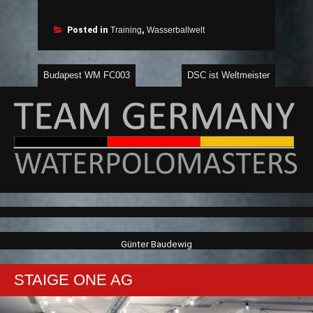
Posted in
Training
,
Wasserballwelt
Beitragsnavigation
Budapest WM FC003
DSC ist Weltmeister
Günter Baudewig
STAIGE ONE AG