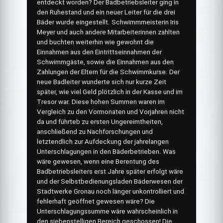
entdeckt worden? Der Badbetriebsleiter ging in
den Ruhestand und ein neuer Leiter für die drei
Bäder wurde eingestellt. Schwimmmeisterin Iris
Meyer und auch andere Mitarbeiterinnen zahlten
und buchten weiterhin wie gewohnt die
Einnahmen aus den Eintrittseinnahmen der
Schwimmgäste, sowie die Einnahmen aus den
Zahlungen der Eltern für die Schwimmkurse. Der
neue Badleiter wunderte sich nur kurze Zeit
später, wie viel Geld plötzlich in der Kasse und im
Tresor war. Diese hohen Summen waren im
Vergleich zu den Vormonaten und Vorjahren nicht
da und führteb zu ersten Ungereimtheiten,
anschließend zu Nachforschungen und
letztendlich zur Aufdeckung der jahrelangen
Unterschlagungen in den Bäderbetrieben. Was
wäre gewesen, wenn eine Berentung des
Badbetriebsleiters erst Jahre später erfolgt wäre
und der Selbstbedienungsladen Bäderwesen der
Stadtwerke Gronau noch länger unkontrolliert und
fehlerhaft geöffnet gewesen wäre? Die
Unterschlagungssumme wäre wahrscheinlich in
den siebenstelligen Bereich geschossen! Die