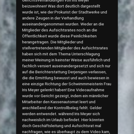
Gerichtsverhandlungen von Iris Meyer
beizuwohnen! Was dort deutlich dargestellt
wurde ist, wie der Prokurist der Stadtwerke und
andere Zeugen in der Verhandlung
auseinandergenommen wurden. Weder an die
Mitglieder des Aufsichtsrates noch an die
Öffentlichkeit wurde diese Peinlichkeiten
herangetragen. Die Mitglieder und
stellvertretenden Mitglieder des Aufsichtsrates
haben sich mit dem Thema Unterschlagung
meiner Meinung in keinster Weise ausführlich und
fachlich versiert auseinandergesetzt und sich nur
auf die Berichterstattung Derjenigen verlassen,
die die Ermittlung bewusst und auch bewiesen in
eine einzige Richtung der Schwimmmeisterin Frau
Iris Meyer gelenkt haben! Eine Videoaufnahme
wurde vor Gericht gezeigt, indem ein männlicher
Mitarbeiter den Kassenautomat leert und
anschließend der Kontrollbeleg fehlt. Gelder
werden entwendet. während Iris Meyer sich
nachweislich im Urlaub befindet. Hier könnten
doch Geschäftsleitung und Aufsichtsrat mal
nachfragen, wie es überhaupt zu dem Video kam,