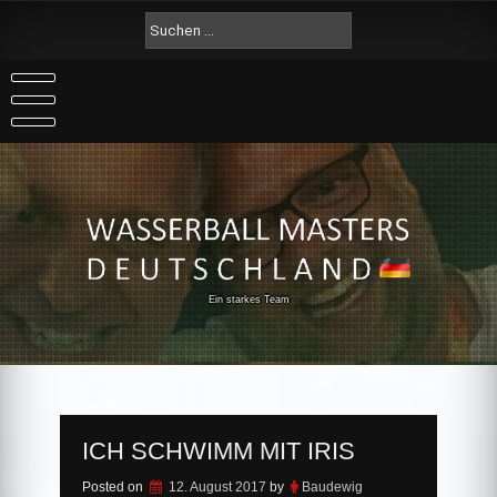
Skip
Suche
to
nach:
content
Ein starkes Team
ICH SCHWIMM MIT IRIS
Posted on
12. August 2017
by
Baudewig