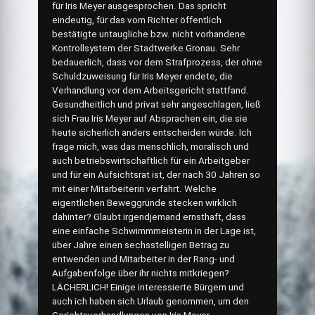
für Iris Meyer ausgesprochen. Das spricht
eindeutig, für das vom Richter öffentlich
bestätigte untaugliche bzw. nicht vorhandene
Kontrollsystem der Stadtwerke Gronau. Sehr
bedauerlich, dass vor dem Strafprozess, der ohne
Schuldzuweisung für Iris Meyer endete, die
Verhandlung vor dem Arbeitsgericht stattfand.
Gesundheitlich und privat sehr angeschlagen, ließ
sich Frau Iris Meyer auf Absprachen ein, die sie
heute sicherlich anders entscheiden würde. Ich
frage mich, was das menschlich, moralisch und
auch betriebswirtschaftlich für ein Arbeitgeber
und für ein Aufsichtsrat ist, der nach 30 Jahren so
mit einer Mitarbeiterin verfährt. Welche
eigentlichen Beweggründe stecken wirklich
dahinter? Glaubt irgendjemand ernsthaft, dass
eine einfache Schwimmmeisterin in der Lage ist,
über Jahre einen sechsstelligen Betrag zu
entwenden und Mitarbeiter in der Rang- und
Aufgabenfolge über ihr nichts mitkriegen?
LÄCHERLICH! Einige interessierte Bürgern und
auch ich haben sich Urlaub genommen, um den