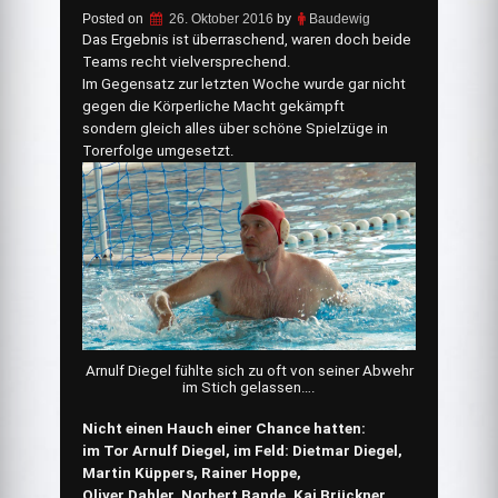
Posted on
26. Oktober 2016
by
Baudewig
Das Ergebnis ist überraschend, waren doch beide
Teams recht vielversprechend.
Im Gegensatz zur letzten Woche wurde gar nicht
gegen die Körperliche Macht gekämpft
sondern gleich alles über schöne Spielzüge in
Torerfolge umgesetzt.
Arnulf Diegel fühlte sich zu oft von seiner Abwehr
im Stich gelassen….
Nicht einen Hauch einer Chance hatten:
im Tor Arnulf Diegel, im Feld: Dietmar Diegel,
Martin Küppers, Rainer Hoppe,
Oliver Dahler, Norbert Bande, Kai Brückner
.