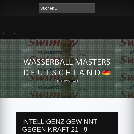
Skip
Suche
to
nach:
content
Ein starkes Team
INTELLIGENZ GEWINNT
GEGEN KRAFT 21 : 9