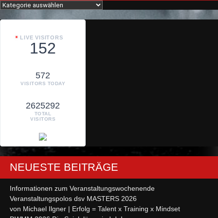
Kategorien
LIVE VISITORS
152
572
VISITORS TODAY
2625292
TOTAL
VISITORS
NEUESTE BEITRÄGE
Informationen zum Veranstaltungswochenende
Veranstaltungspolos dsv MASTERS 2026
von Michael Ilgner | Erfolg = Talent x Training x Mindset