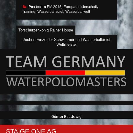
Posted in
EM 2015
,
Europameisterschaft
,
Training
,
Wasserballspiel
,
Wasserballwelt
Beitragsnavigation
Torschützenkönig Rainer Hoppe
Jochen Hinze der Schwimmer und Wasserballer ist
Weltmeister
Günter Baudewig
STAIGE ONE AG