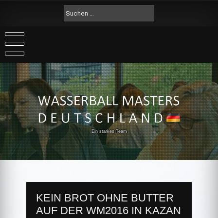
Skip
Suche
to
nach:
content
Ein starkes Team
KEIN BROT OHNE BUTTER
AUF DER WM2016 IN KAZAN