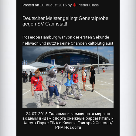
Posted on
10. August 2015
by
Frieder Class
Deutscher Meister gelingt Generalprobe
gegen SV Cannstatt!
Poseidon Hamburg war von der ersten Sekunde
hellwach und nutzte seine Chancen kaltblütig aus!
24.07.2015 Талисманы чемпионата мира по
водным видам спорта снежные барсы Итиль и
Алсу в Парке FINA в Казани. Григорий Сысоев/
РИА Новости