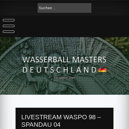
Skip
Suche
to
nach:
content
Ein starkes Team
LIVESTREAM WASPO 98 –
SPANDAU 04