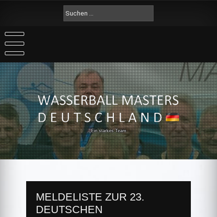
Skip
Suche
to
nach:
content
Ein starkes Team
MELDELISTE ZUR 23.
DEUTSCHEN