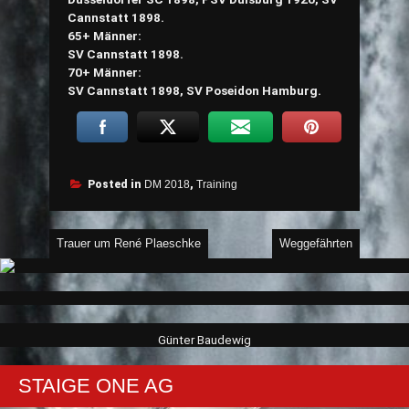
Cannstatt 1898.
65+ Männer:
SV Cannstatt 1898.
70+ Männer:
SV Cannstatt 1898, SV Poseidon Hamburg.
Posted in
DM 2018
,
Training
Beitragsnavigation
Trauer um René Plaeschke
Weggefährten
Günter Baudewig
STAIGE ONE AG