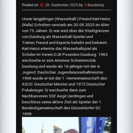
Posted on
28. September 2025
by
Baudewig
Unser langjähriger (Wasserball-) Freund Karl-Heinz
(Kalla) Scholten verstarb am 20.09.2025 im Alter
von 75 Jahren. Er war weit über die Stadtgrenzen
von Duisburg als Wasserball-Spieler und
Trainer, Freund und Experte beliebt und bekannt.
Karl-Heinz erlernte das Wasserballspiel als
Schüler im Verein DJK Poseidon Duisburg. 1965
wechselte er zum Amateur Schwimmclub
Duisburg und wurde als 16-jähriger mit der A-
Jugend Deutscher Jugendwasserballmeister.
1968 wurde er mit der 1. Herrenmannschaft des
ASCD Deutscher Meister und 1972 Deutscher
Pokalsieger. Er wechselte dann zum
Nachbarverein SSF Aegir Uerdingen und
beschloss seine aktive Zeit als Spieler der 1.
Bundesligamannschaft des Düsseldorfer SC
1898.