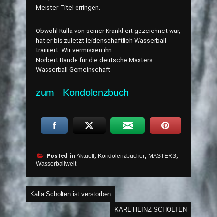
Meister-Titel erringen.
Obwohl Kalla von seiner Krankheit gezeichnet war,
hat er bis zuletzt leidenschaftlich Wasserball
trainiert. Wir vermissen ihn.
Norbert Bande für die deutsche Masters
Wasserball Gemeinschaft
zum
Kondolenzbuch
Posted in
Aktuell
,
Kondolenzbücher
,
MASTERS
,
Wasserballwelt
Beitragsnavigation
Kalla Scholten ist verstorben
KARL-HEINZ SCHOLTEN