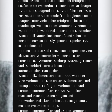
Anschließend startete er eine sehr erfolgreiche
Laufbahn als Wasserball-Trainer beim Duisburger
SV 98. Die C-Jugend des DSV 98 führte er 1978
zur Deutschen Meisterschaft. Er begleitete seine
Jungens über viele Jahre erfolgreich bis in die
Bundesliga, wo sein Team Deutscher Vizemeister
wurde. Später wurde Kalla Trainer der Deutschen
Wasserball-Nationalmannschaft und nahm mit
seinem Team an den Olympischen Spielen 1992
in Barcelona teil.
Sodann startete Karl.Heinz eine beispiellose Zeit
als Masters-Wasserballer mit seinen alten
Freunden aus Amateur Duisburg, Würzburg, Hamm
und Düsseldorf. Bereits beim ersten
internationalen Turnier, der
Wasserballweltmeisterschaft 2000 wurde er
Vize-Weltmeister. Den ersten Weltmeister-Titel
errang er 2004. Es folgten Weltmeister- und
Europameisterschaften in USA, Australien,
Russland, Kanada, Italien, Ungarn und
Schweden. Kalla konnte bis 2019 insgesamt 7
mal den Weltmeistertitel, 5
Europameisterschaften und 26 den Deutsche