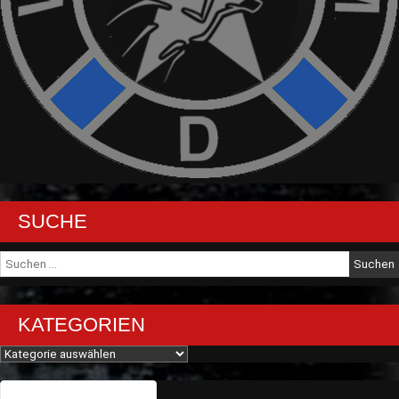
SUCHE
Suche
nach:
KATEGORIEN
Kategorien