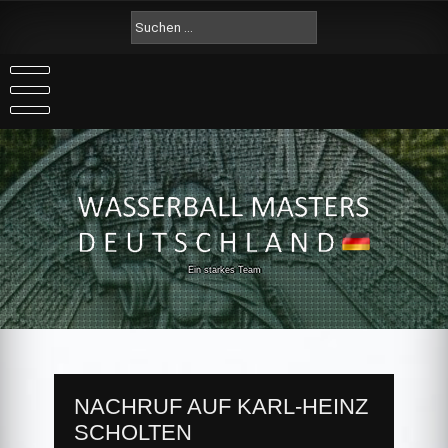
Skip
Suche
to
nach:
content
Ein starkes Team
NACHRUF AUF KARL-HEINZ
SCHOLTEN