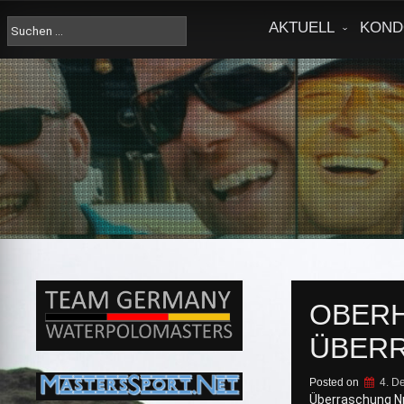
Skip
to
Suche
AKTUELL
KOND
content
nach:
OBERH
ÜBERR
Posted on
4. D
Überraschung Nr