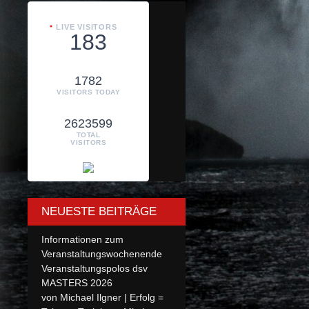
LIVE VISITORS
183
1782
VISITORS TODAY
2623599
TOTAL
VISITORS
NEUESTE BEITRÄGE
Informationen zum
Veranstaltungswochenende
Veranstaltungspolos dsv
MASTERS 2026
von Michael Ilgner | Erfolg =