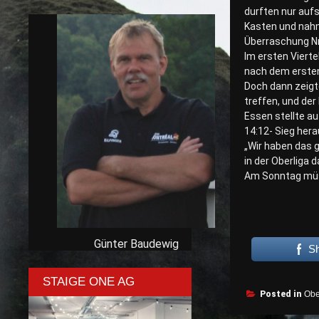
durften nur aufs
Kasten und nahm
Überraschung Nr.
Im ersten Viert
nach dem ersten 
Doch dann zeigt
treffen, und der
Essen stellte a
14:12- Sieg her
„Wir haben das 
in der Oberliga 
Am Sonntag müss
Günter Baudewig
S
STAIGE ONE AG
Posted in
Obe