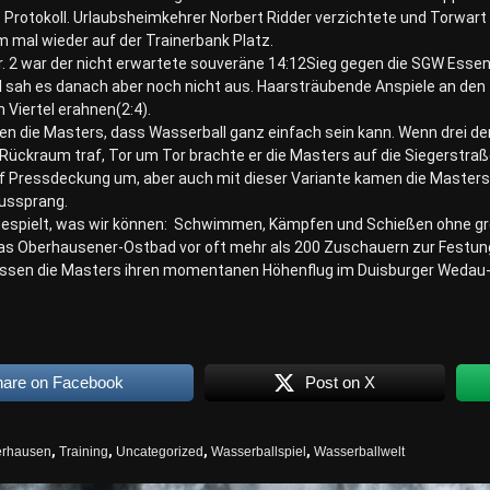
 Protokoll. Urlaubsheimkehrer Norbert Ridder verzichtete und Torwart
 mal wieder auf der Trainerbank Platz.
 2 war der nicht erwartete souveräne 14:12Sieg gegen die SGW Essen I
el sah es danach aber noch nicht aus. Haarsträubende Anspiele an den
Viertel erahnen(2:4).
en die Masters, dass Wasserball ganz einfach sein kann. Wenn drei d
 Rückraum traf, Tor um Tor brachte er die Masters auf die Siegerstraß
uf Pressdeckung um, aber auch mit dieser Variante kamen die Masters
aussprang.
gespielt, was wir können: Schwimmen, Kämpfen und Schießen ohne gr
das Oberhausener-Ostbad vor oft mehr als 200 Zuschauern zur Festung 
en die Masters ihren momentanen Höhenflug im Duisburger Wedau-St
hare on Facebook
Post on X
rhausen
,
Training
,
Uncategorized
,
Wasserballspiel
,
Wasserballwelt