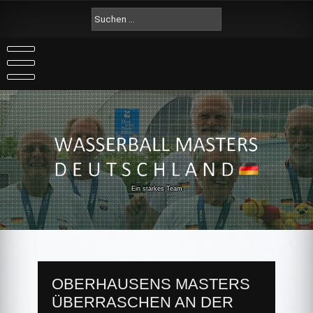
Skip
Suche
to
nach:
content
Ein starkes Team
OBERHAUSENS MASTERS
ÜBERRASCHEN AN DER