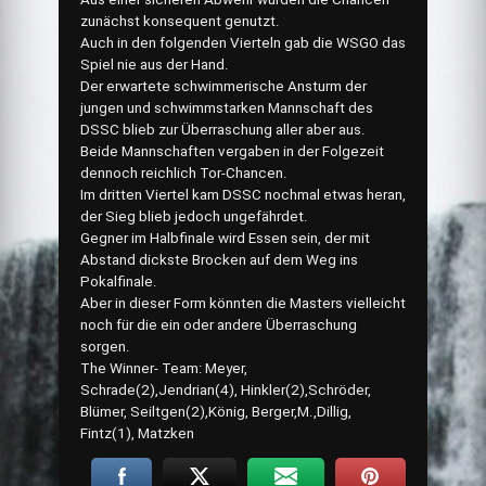
zunächst konsequent genutzt.
Auch in den folgenden Vierteln gab die WSGO das
Spiel nie aus der Hand.
Der erwartete schwimmerische Ansturm der
jungen und schwimmstarken Mannschaft des
DSSC blieb zur Überraschung aller aber aus.
Beide Mannschaften vergaben in der Folgezeit
dennoch reichlich Tor-Chancen.
Im dritten Viertel kam DSSC nochmal etwas heran,
der Sieg blieb jedoch ungefährdet.
Gegner im Halbfinale wird Essen sein, der mit
Abstand dickste Brocken auf dem Weg ins
Pokalfinale.
Aber in dieser Form könnten die Masters vielleicht
noch für die ein oder andere Überraschung
sorgen.
The Winner- Team: Meyer,
Schrade(2),Jendrian(4), Hinkler(2),Schröder,
Blümer, Seiltgen(2),König, Berger,M.,Dillig,
Fintz(1), Matzken