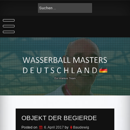
Skip
Suche
to
nach:
content
Ein starkes Team
OBJEKT DER BEGIERDE
Posted on
6. April 2017
by
Baudewig