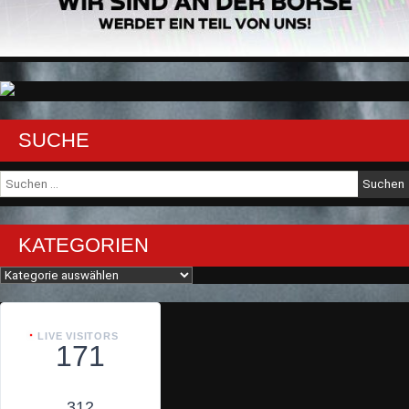
SUCHE
Suche
nach:
KATEGORIEN
Kategorien
LIVE VISITORS
171
312