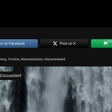
re on Facebook
Post on X
ining
,
Turniere
,
Wasserballspiel
,
Wasserballwelt
igation
 Düssseldorf