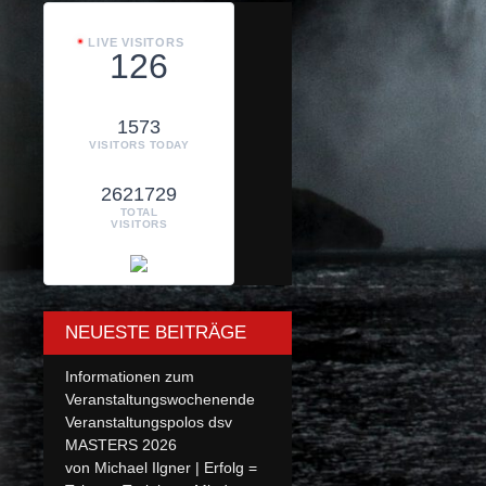
LIVE VISITORS
126
1573
VISITORS TODAY
2621729
TOTAL
VISITORS
NEUESTE BEITRÄGE
Informationen zum
Veranstaltungswochenende
Veranstaltungspolos dsv
MASTERS 2026
von Michael Ilgner | Erfolg =