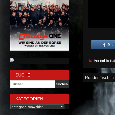
Sha
Posted in
Tra
SUCHE
Beitragsnav
Runder Tisch in
Suche
nach:
KATEGORIEN
Kategorien