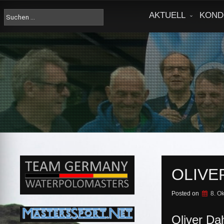
Skip
to
Suche
AKTUELL
KOND
content
nach:
OLIVE
Posted on
8. O
Oliver Dah