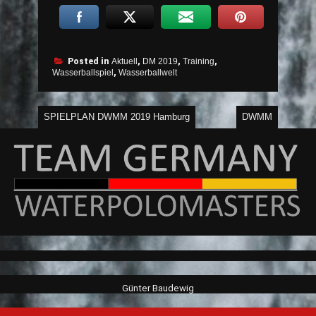
Posted in
Aktuell
,
DM 2019
,
Training
,
Wasserballspiel
,
Wasserballwelt
Beitragsnavigation
SPIELPLAN DWMM 2019 Hamburg
DWMM
Günter Baudewig