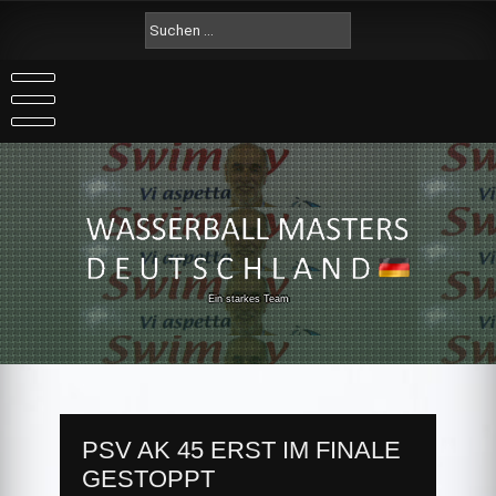
Skip
Suche
to
nach:
content
Ein starkes Team
PSV AK 45 ERST IM FINALE
GESTOPPT