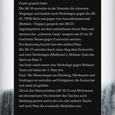
Finale gespielt hatte.
Die AK 50 erwischte in der Vorrunde die schwerere
Vorgruppe und landete nach Niederlagen gegen die AK
45, TPSK Köln und gegen eine Auswahlmannschaft
(Helmuts –Truppe), gespickt mit ASCD –
Jugendspielern auf dem undankbaren letzen Platz und
mussten den „schweren Gang“ morgens um 10 ins 20
Grad kalte Wasser gegen Eschweiler antreten.
Ein Kantersieg brachte hier den siebten Platz.
Die AK 55 erreichte durch einen Sieg über Eschweiler
und zwei Niederlagen (Mülheim12, Helmuts Team das
Spiel um Platz 5.
Am Ende stand erneut eine Niederlage gegen Helmuts-
Team und damit der 5. Platz fest.
Fazit: Die Mastertruppe aus Duisburg, Oberhausen und
Uerdingen ist weiterhin auf Erfolgskurs, die Fusion hat
sich mehr als gelohnt.
Gleich drei Mannschaften (AK 50,55 und 60) können
am übernächsten Wochenende ihre Taschen nach
Hamburg packen und in der ein oder anderen Tasche
soll noch Platz für eventuelle Medaillen sein.