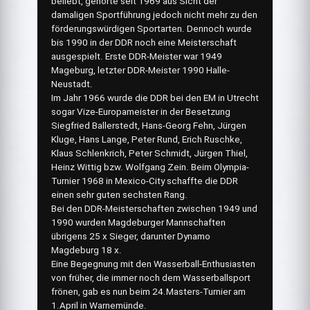
beliebt, gehörte seit 1969 aus Sicht der
damaligen Sportführung jedoch nicht mehr zu den
förderungswürdigen Sportarten. Dennoch wurde
bis 1990 in der DDR noch eine Meisterschaft
ausgespielt. Erste DDR-Meister war 1949
Mageburg, letzter DDR-Meister 1990 Halle-
Neustadt.
Im Jahr 1966 wurde die DDR bei den EM in Utrecht
sogar Vize-Europameister in der Besetzung
Siegfried Ballerstedt, Hans-Georg Fehn, Jürgen
Kluge, Hans Lange, Peter Rund, Erich Ruschke,
Klaus Schlenkrich, Peter Schmidt, Jürgen Thiel,
Heinz Wittig bzw. Wolfgang Zein. Beim Olympia-
Turnier 1968 in Mexico-City schaffte die DDR
einen sehr guten sechsten Rang.
Bei den DDR-Meisterschaften zwischen 1949 und
1990 wurden Magdeburger Mannschaften
übrigens 25 x Sieger, darunter Dynamo
Magdeburg 18 x.
Eine Begegnung mit den Wasserball-Enthusiasten
von früher, die immer noch dem Wasserballsport
frönen, gab es nun beim 24.Masters-Turnier am
1.April in Warnemünde.