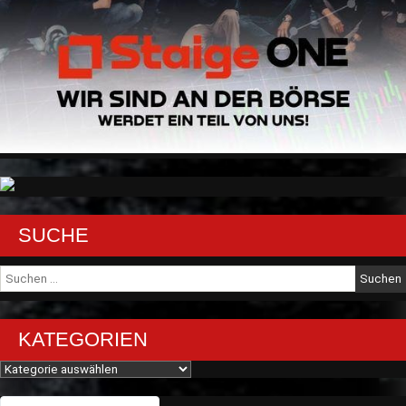
SUCHE
Suche
nach:
KATEGORIEN
Kategorien