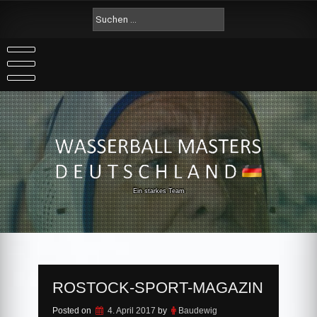
Skip
Suche
to
nach:
content
Ein starkes Team
ROSTOCK-SPORT-MAGAZIN
Posted on
4. April 2017
by
Baudewig