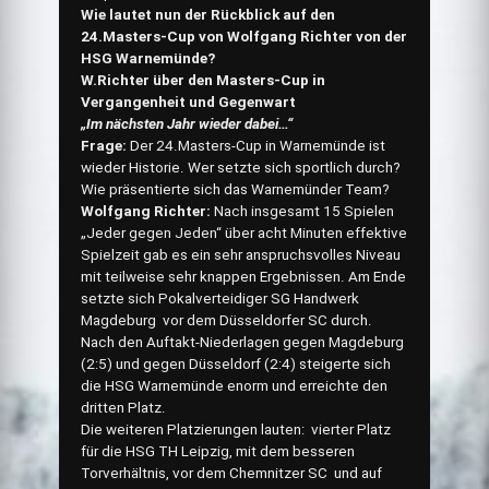
Wie lautet nun der Rückblick auf den
24.Masters-Cup von Wolfgang Richter von der
HSG Warnemünde?
W.Richter über den Masters-Cup in
Vergangenheit und Gegenwart
„Im nächsten Jahr wieder dabei…“
Frage:
Der 24.Masters-Cup in Warnemünde ist
wieder Historie. Wer setzte sich sportlich durch?
Wie präsentierte sich das Warnemünder Team?
Wolfgang Richter:
Nach insgesamt 15 Spielen
„Jeder gegen Jeden“ über acht Minuten effektive
Spielzeit gab es ein sehr anspruchsvolles Niveau
mit teilweise sehr knappen Ergebnissen. Am Ende
setzte sich Pokalverteidiger SG Handwerk
Magdeburg vor dem Düsseldorfer SC durch.
Nach den Auftakt-Niederlagen gegen Magdeburg
(2:5) und gegen Düsseldorf (2:4) steigerte sich
die HSG Warnemünde enorm und erreichte den
dritten Platz.
Die weiteren Platzierungen lauten: vierter Platz
für die HSG TH Leipzig, mit dem besseren
Torverhältnis, vor dem Chemnitzer SC und auf