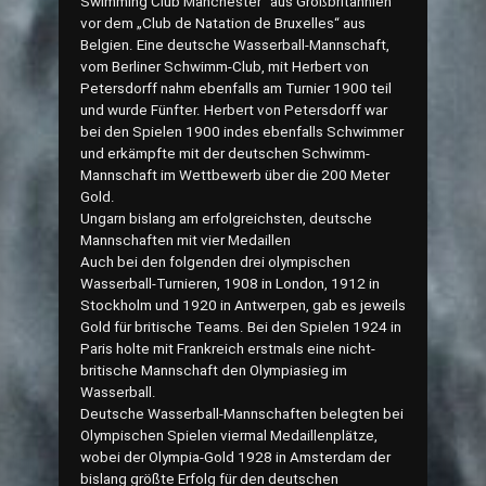
Swimming Club Manchester“ aus Großbritannien
vor dem „Club de Natation de Bruxelles“ aus
Belgien. Eine deutsche Wasserball-Mannschaft,
vom Berliner Schwimm-Club, mit Herbert von
Petersdorff nahm ebenfalls am Turnier 1900 teil
und wurde Fünfter. Herbert von Petersdorff war
bei den Spielen 1900 indes ebenfalls Schwimmer
und erkämpfte mit der deutschen Schwimm-
Mannschaft im Wettbewerb über die 200 Meter
Gold.
Ungarn bislang am erfolgreichsten, deutsche
Mannschaften mit vier Medaillen
Auch bei den folgenden drei olympischen
Wasserball-Turnieren, 1908 in London, 1912 in
Stockholm und 1920 in Antwerpen, gab es jeweils
Gold für britische Teams. Bei den Spielen 1924 in
Paris holte mit Frankreich erstmals eine nicht-
britische Mannschaft den Olympiasieg im
Wasserball.
Deutsche Wasserball-Mannschaften belegten bei
Olympischen Spielen viermal Medaillenplätze,
wobei der Olympia-Gold 1928 in Amsterdam der
bislang größte Erfolg für den deutschen