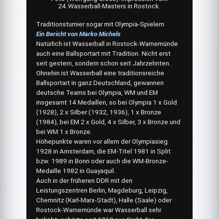
24.Wasserball-Masters in Rostock.
Traditionsturnier sogar mit Olympia-Spielern
Ein Bericht von Marko Michels
Natürlich ist Wasserball in Rostock-Warnemünde
auch eine Ballsportart mit Tradition. Nicht erst
seit gestern, sondern schon seit Jahrzehnten.
Ohnehin ist Wasserball eine traditionsreiche
Ballsportart in ganz Deutschland, gewannen
deutsche Teams bei Olympia, WM und EM
insgesamt 14 Medaillen, so bei Olympia 1 x Gold
(1928), 2 x Silber (1932, 1936), 1 x Bronze
(1984), bei EM 2 x Gold, 4 x Silber, 3 x Bronze und
bei WM 1 x Bronze.
Höhepunkte waren vor allem der Olympiasieg
1928 in Amsterdam, die EM-Titel 1981 in Split
bzw. 1989 in Bonn oder auch die WM-Bronze-
Medaille 1982 in Guayaquil.
Auch in der früheren DDR mit den
Leistungszentren Berlin, Magdeburg, Leipzig,
Chemnitz (Karl-Marx-Stadt), Halle (Saale) oder
Rostock-Warnemünde war Wasserball sehr