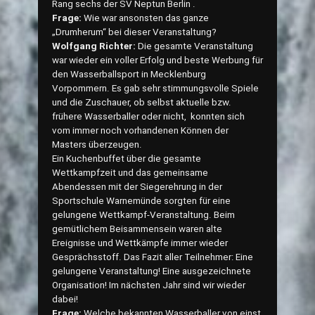
Rang sechs der SV Neptun Berlin .
Frage:
Wie war ansonsten das ganze
„Drumherum“ bei dieser Veranstaltung?
Wolfgang Richter:
Die gesamte Veranstaltung
war wieder ein voller Erfolg und beste Werbung für
den Wasserballsport in Mecklenburg
Vorpommern. Es gab sehr stimmungsvolle Spiele
und die Zuschauer, ob selbst aktuelle bzw.
frühere Wasserballer oder nicht, konnten sich
vom immer noch vorhandenen Können der
Masters überzeugen.
Ein Kuchenbuffet über die gesamte
Wettkampfzeit und das gemeinsame
Abendessen mit der Siegerehrung in der
Sportschule Warnemünde sorgten für eine
gelungene Wettkampf-Veranstaltung. Beim
gemütlichem Beisammensein waren alte
Ereignisse und Wettkämpfe immer wieder
Gesprächsstoff. Das Fazit aller Teilnehmer: Eine
gelungene Veranstaltung! Eine ausgezeichnete
Organisation! Im nächsten Jahr sind wir wieder
dabei!
Frage:
Welche bekannten Wasserballer von einst