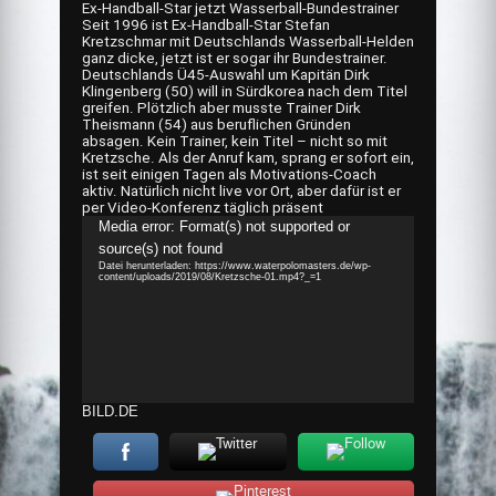
Ex-Handball-Star jetzt Wasserball-Bundestrainer
Seit 1996 ist Ex-Handball-Star Stefan
Kretzschmar mit Deutschlands Wasserball-Helden
ganz dicke, jetzt ist er sogar ihr Bundestrainer.
Deutschlands Ü45-Auswahl um Kapitän Dirk
Klingenberg (50) will in Sürdkorea nach dem Titel
greifen. Plötzlich aber musste Trainer Dirk
Theismann (54) aus beruflichen Gründen
absagen. Kein Trainer, kein Titel – nicht so mit
Kretzsche. Als der Anruf kam, sprang er sofort ein,
ist seit einigen Tagen als Motivations-Coach
aktiv. Natürlich nicht live vor Ort, aber dafür ist er
per Video-Konferenz täglich präsent
Video-
Media error: Format(s) not supported or
Player
source(s) not found
Datei herunterladen: https://www.waterpolomasters.de/wp-
content/uploads/2019/08/Kretzsche-01.mp4?_=1
BILD.DE