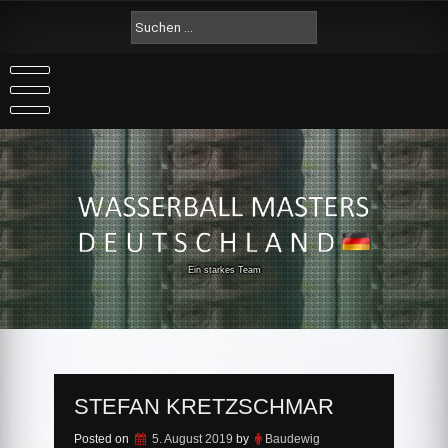
Skip
Suche
to
nach:
content
Ein starkes Team
STEFAN KRETZSCHMAR
Posted on
5. August 2019
by
Baudewig