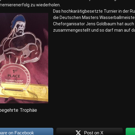
remierenerfolg zu wiederholen.
Das hochkarätigbesetzte Turnier in der R
die Deutschen Masters Wasserballmeister
Cheforganisator Jens Goldbaum hat auch w
zusammengestellt und so darf man auf da
 begehrte Trophäe
hare on Facebook
Post on X