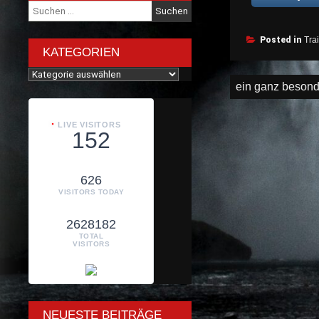
Suche
nach:
Posted in
Tra
KATEGORIEN
Kategorien
Beitragsnav
ein ganz besond
LIVE VISITORS
152
626
VISITORS TODAY
2628182
TOTAL
VISITORS
NEUESTE BEITRÄGE