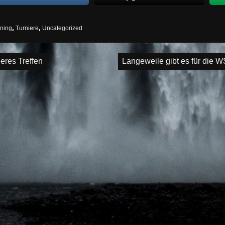
ining
,
Turniere
,
Uncategorized
igation
eres Treffen
Langeweile gibt es für die