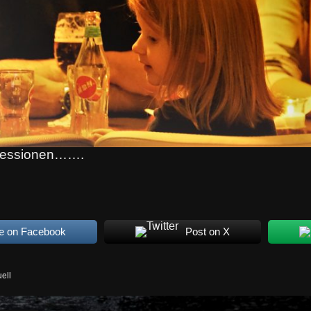
pressionen…….
e on Facebook
Post on X
ell