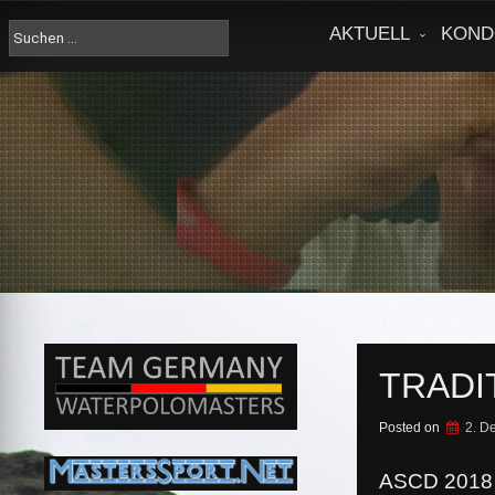
Skip
to
Suche
AKTUELL
KOND
content
nach:
TRADI
Posted on
2. D
ASCD 2018