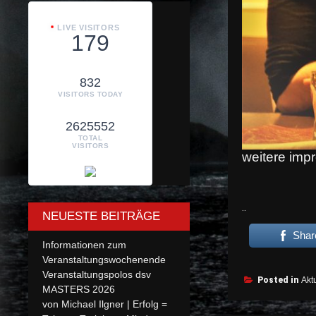
LIVE VISITORS
179
832
VISITORS TODAY
2625552
TOTAL
VISITORS
weitere im
..
NEUESTE BEITRÄGE
Shar
Informationen zum
Veranstaltungswochenende
Veranstaltungspolos dsv
Posted in
Aktu
MASTERS 2026
von Michael Ilgner | Erfolg =