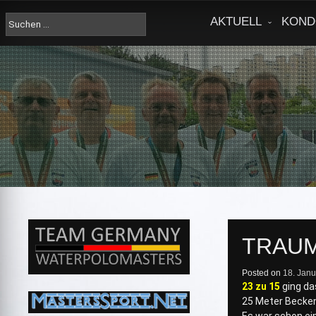
Skip
to
Suche
AKTUELL
KOND
content
nach:
TRAUM
Posted on
18. Jan
23 zu 15
ging da
25 Meter Becke