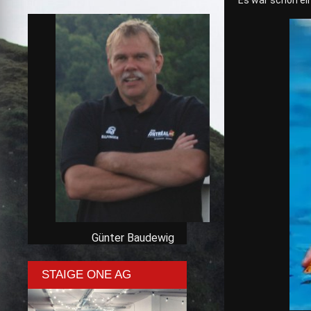
Es war schon ei
Günter Baudewig
STAIGE ONE AG