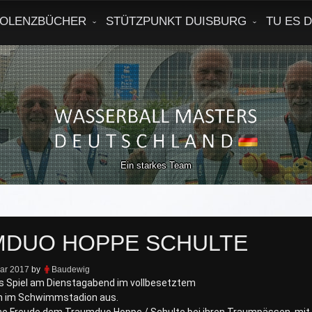
OLENZBÜCHER
STÜTZPUNKT DUISBURG
TU ES 
Ein starkes Team
DUO HOPPE SCHULTE
uar 2017
by
Baudewig
s Spiel am Dienstagabend im vollbesetztem
n im Schwimmstadion aus.