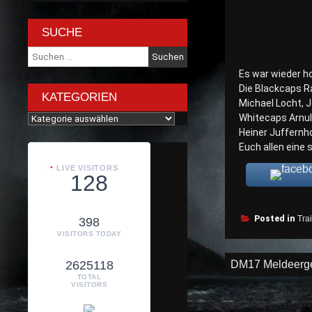
SUCHE
Suche
nach:
Es war wieder h
Die Blackcaps Ra
KATEGORIEN
Michael Locht, 
Kategorien
Whitecaps Arnulf
Heiner Juffernho
Euch allen eine
LIVE VISITORS
128
Posted in
Tra
398
VISITORS TODAY
Beitragsnav
DM17 Meldeerg
2625118
TOTAL
VISITORS