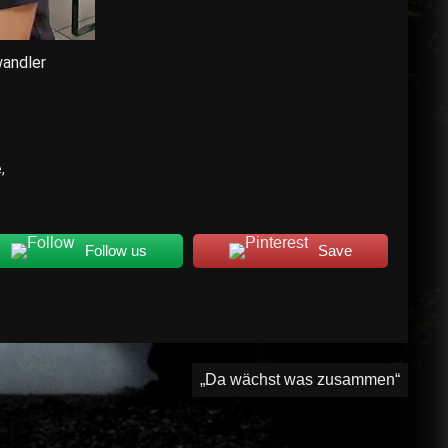
andler
,
Follow us
Save
„Da wächst was zusammen“