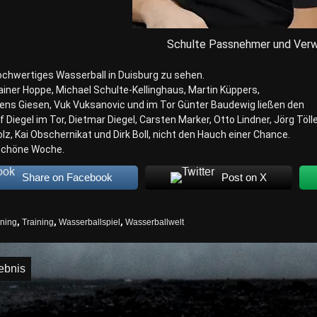
Schulte Passnehmer und Verw
ochwertiges Wasserball in Duisburg zu sehen.
iner Hoppe, Michael Schulte-Kellinghaus, Martin Küppers,
Jens Giesen, Vuk Vuksanovic und im Tor Günter Baudewig ließen den
 Diegel im Tor, Dietmar Diegel, Carsten Marker, Otto Lindner, Jörg Tölle
lz, Kai Obschernikat und Dirk Boll, nicht den Hauch einer Chance.
 schöne Woche.
Share on Facebook
Post on X
ining
,
Training
,
Wasserballspiel
,
Wasserballwelt
igation
ebnis