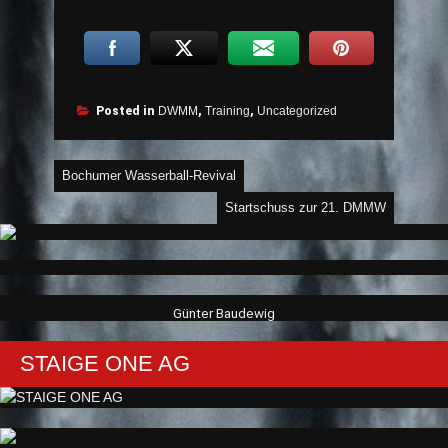
Posted in
DWMM
,
Training
,
Uncategorized
Beitragsnavigation
Bochumer Wasserball-Revival
Startschuss zur 21. DMMW
Günter Baudewig
STAIGE ONE AG