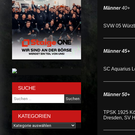
Männer
40+
SVW 05 Würzbu
Männer 45+
SC Aquarius L
SUCHE
Männer 50+
Suche
nach:
TPSK 1925 Köl
KATEGORIEN
Dresden, SV H
Kategorien