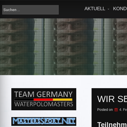
Skip
to
Suche
AKTUELL
KOND
content
nach:
WIR S
Posted on
4. F
Teilnehm