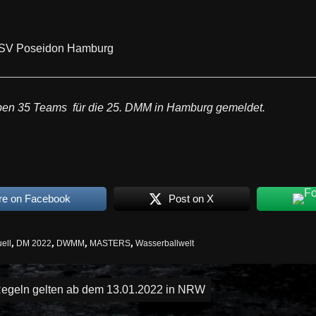
 SV Poseidon Hamburg
ben 35 Teams für die 25. DMM in Hamburg gemeldet.
re on Facebook
Post on X
ell
,
DM 2022
,
DWMM
,
MASTERS
,
Wasserballwelt
igation
Regeln gelten ab dem 13.01.2022 in NRW