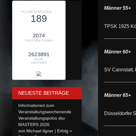
Männer 55+
LIVE VISITORS
189
TPSK 1925 Kö
2074
VISITORS TODAY
Männer 60+
2623891
TOTAL
VISITORS
SV Cannstatt,
NEUESTE BEITRÄGE
Männer 65+
Informationen zum
Veranstaltungswochenende
Düsseldorfer 
Veranstaltungspolos dsv
MASTERS 2026
von Michael Ilgner | Erfolg =