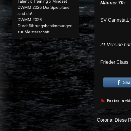
Talent x Training x Mindset
Männer 70+
DWMM 2026 Die Spielpläne
sind da!
DWMM 2026
SV Cannstatt,
Durchführungsbestimmungen
zur Meisterschaft
21 Vereine ha
Frieder Class
Sha
Posted in
Aktu
Beitragsnav
Corona: Diese 