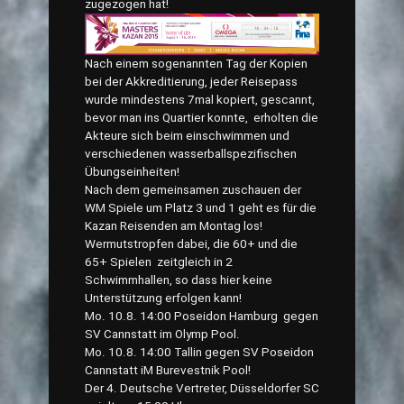
zugezogen hat!
Nach einem sogenannten Tag der Kopien
bei der Akkreditierung, jeder Reisepass
wurde mindestens 7mal kopiert, gescannt,
bevor man ins Quartier konnte, erholten die
Akteure sich beim einschwimmen und
verschiedenen wasserballspezifischen
Übungseinheiten!
Nach dem gemeinsamen zuschauen der
WM Spiele um Platz 3 und 1 geht es für die
Kazan Reisenden am Montag los!
Wermutstropfen dabei, die 60+ und die
65+ Spielen zeitgleich in 2
Schwimmhallen, so dass hier keine
Unterstützung erfolgen kann!
Mo. 10.8. 14:00 Poseidon Hamburg gegen
SV Cannstatt im Olymp Pool.
Mo. 10.8. 14:00 Tallin gegen SV Poseidon
Cannstatt iM Burevestnik Pool!
Der 4. Deutsche Vertreter, Düsseldorfer SC