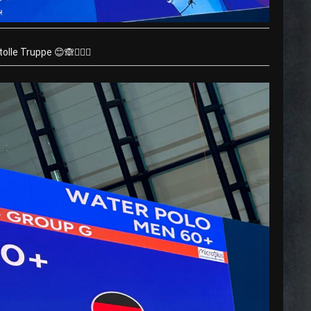
olle Truppe 😊🙈🤽🏼‍♂