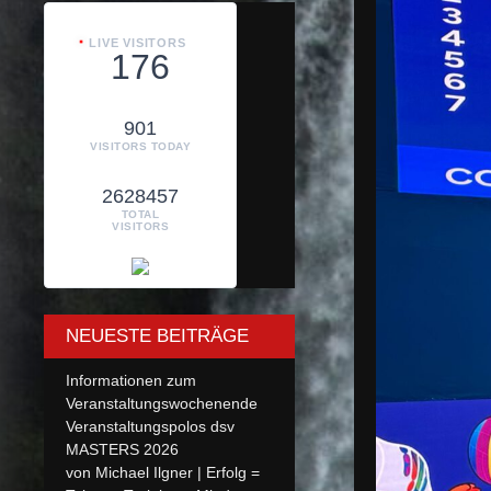
LIVE VISITORS
176
901
VISITORS TODAY
2628457
TOTAL
VISITORS
NEUESTE BEITRÄGE
Informationen zum
Veranstaltungswochenende
Veranstaltungspolos dsv
MASTERS 2026
von Michael Ilgner | Erfolg =