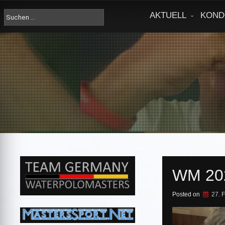
Skip
to
Suche
AKTUELL
KOND
content
nach:
WM 20
Posted on
27. 